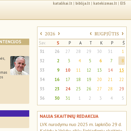
katalikai.lt
|
biblija.lt
|
katekizmas.lt
|
EIS
‹
›
‹
›
2026
RUGPJŪTIS
INTENCIJOS
Sav.
S
P
A
T
K
P
Š
31
26
27
28
29
30
31
1
ės,
32
2
3
4
5
6
7
8
33
9
10
11
12
13
14
15
namas
os
34
16
17
18
19
20
21
22
35
23
24
25
26
27
28
29
36
30
31
1
2
3
4
5
S
NAUJA SKAITINIŲ REDAKCIJA
LVK nurodymu nuo 2025 m. lapkričio 29 d.
Kalėdų ir Velykų ciklų šiokiadienių skaitinių