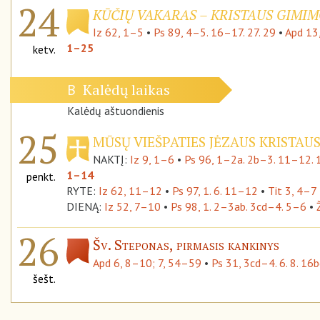
24
KŪČIŲ VAKARAS – KRISTAUS GIMIMO
Iz 62, 1–5
•
Ps 89, 4–5. 16–17. 27. 29
•
Apd 13
1–25
ketv.
Kalėdų laikas
B
Kalėdų aštuondienis
25
MŪSŲ VIEŠPATIES JĖZAUS KRISTAUS
NAKTĮ:
Iz 9, 1–6
•
Ps 96, 1–2a. 2b–3. 11–12. 
1–14
penkt.
RYTE:
Iz 62, 11–12
•
Ps 97, 1. 6. 11–12
•
Tit 3, 4–7
DIENĄ:
Iz 52, 7–10
•
Ps 98, 1. 2–3ab. 3cd–4. 5–6
•
26
Šv. Steponas, pirmasis kankinys
Apd 6, 8–10; 7, 54–59
•
Ps 31, 3cd–4. 6. 8. 16
šešt.