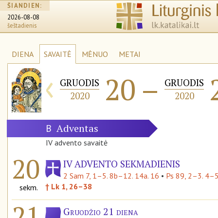
ŠIANDIEN:
2026-08-08
šeštadienis
DIENA
SAVAITĖ
MĖNUO
METAI
‹
20
–
GRUODIS
GRUODIS
2020
2020
Adventas
B
IV advento savaitė
20
IV ADVENTO SEKMADIENIS
2 Sam 7, 1–5. 8b–12. 14a. 16
•
Ps 89, 2–3. 4–5
† Lk 1, 26–38
sekm.
21
Gruodžio 21 diena