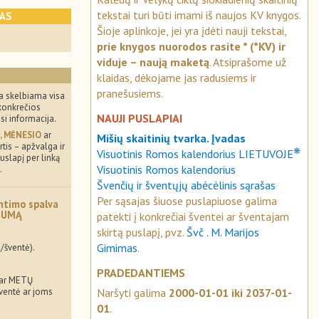
tekstai turi būti imami iš naujos KV knygos.
KAS
Šioje aplinkoje, jei yra įdėti nauji tekstai,
prie knygos nuorodos rasite * (*KV) ir
viduje – naują maketą
. Atsiprašome už
klaidas, dėkojame jas radusiems ir
pranešusiems.
a skelbiama visa
konkrečios
NAUJI PUSLAPIAI
usi informacija.
, MĖNESIO
ar
Mišių skaitinių tvarka. Įvadas
tis – apžvalga ir
❋
Visuotinis Romos kalendorius LIETUVOJE
uslapį per linką
Visuotinis Romos kalendorius
.
Švenčių ir šventųjų abėcėlinis sąrašas
Per sąsajas šiuose puslapiuose galima
ntimo spalva
MUMĄ
patekti į konkrečiai šventei ar šventajam
skirtą puslapį, pvz.
Švč . M. Marijos
Gimimas
.
/šventė).
PRADEDANTIEMS
 ar METŲ
Naršyti galima
2000-01-01 iki 2037-01-
šventė ar joms
01
.