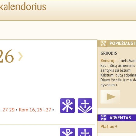
›
POPIEŽIAUS 
26
GRUODIS
Bendroji
– meldžiam
kad mūsų asmeninis
santykis su Jėzumi
Kristumi būtų stipri
Dievo žodžiu ir mald
gyvenimu.
. 27. 29
•
Rom 16, 25–27
•
ADVENTA
Plačiau