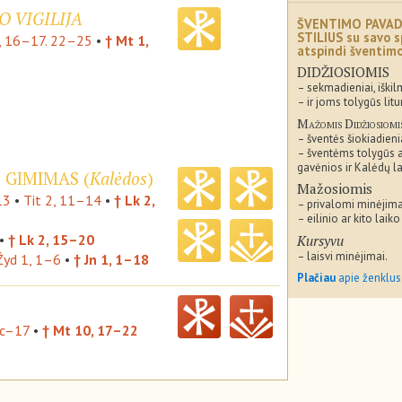
 VIGILIJA
ŠVENTIMO PAVAD
STILIUS su savo s
, 16–17. 22–25
•
† Mt 1,
atspindi šventi
DIDŽIOSIOMIS
– sekmadieniai, iškil
– ir joms tolygūs litu
Mažomis Didžiosiomi
– šventės šiokiadieni
– šventėms tolygūs 
gavėnios ir Kalėdų la
 GIMIMAS (
Kalėdos
)
Mažosiomis
13
•
Tit 2, 11–14
•
† Lk 2,
– privalomi minėjima
– eilinio ar kito laiko
•
† Lk 2, 15–20
Kursyvu
– laisvi minėjimai.
Žyd 1, 1–6
•
† Jn 1, 1–18
Plačiau
apie ženklus
bc–17
•
† Mt 10, 17–22