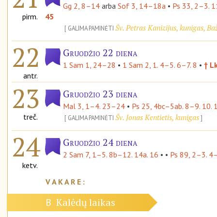
Gg 2, 8–14
arba
Sof 3, 14–18a
•
Ps 33, 2–3. 
pirm.
45
Šv. Petras Kanizijus, kunigas, B
GALIMA PAMINĖTI
22
Gruodžio 22 diena
1 Sam 1, 24–28
•
1 Sam 2, 1. 4–5. 6–7. 8
•
† L
antr.
23
Gruodžio 23 diena
Mal 3, 1–4. 23–24
•
Ps 25, 4bc–5ab. 8–9. 10. 
treč.
Šv. Jonas Kentietis, kunigas
GALIMA PAMINĖTI
24
Gruodžio 24 diena
2 Sam 7, 1–5. 8b–12. 14a. 16
• •
Ps 89, 2–3. 4–
ketv.
Kalėdų laikas
B