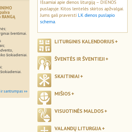
Išsamiai apie dienos liturgiją – DIENOS
INIMO
puslapyje. Kitos lentelės skirtos apžvalgai.
palva
Jums gali praversti
LK dienos puslapio
mo RANGĄ
schema
.
mės;
rginiai šventimai.
s
LITURGINIS KALENDORIUS
ais;
advento,
iko šiokiadieniai.
ŠVENTĖS IR ŠVENTIEJI
i;
 šiokiadieniai.
SKAITINIAI
 ir santrumpas »»
MIŠIOS
VISUOTINĖS MALDOS
VALANDŲ LITURGIJA