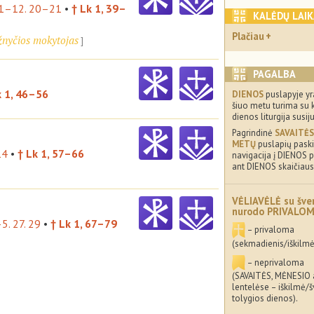
11–12. 20–21
•
† Lk 1, 39–
KALĖDŲ LAI
Plačiau
ažnyčios mokytojas
PAGALBA
k 1, 46–56
DIENOS
puslapyje yr
šiuo metu turima su 
dienos liturgija susij
Pagrindinė
SAVAITĖS
METŲ
puslapių paskir
14
•
† Lk 1, 57–66
navigacija į DIENOS p
ant DIENOS skaičiaus
VĖLIAVĖLĖ su šve
nurodo PRIVALO
5. 27. 29
•
† Lk 1, 67–79
– privaloma
(sekmadienis/iškilmė
– neprivaloma
(SAVAITĖS, MĖNESIO
lentelėse – iškilmė/
tolygios dienos).