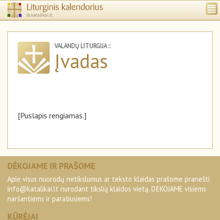
VALANDŲ LITURGIJA
::
Įvadas
[Puslapis rengiamas.]
DĖKOJAME IR PRAŠOME
Apie visus nuorodų netikslumus ar teksto klaidas prašome pranešti
info@katalikai.lt
nurodant tikslią klaidos vietą. DĖKOJAME visiems
naršantiems ir parašiusiems!
KŪRĖJAI