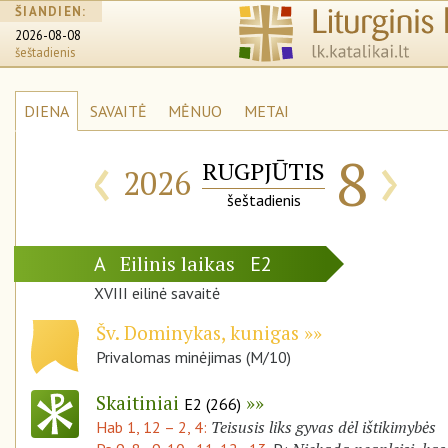
ŠIANDIEN:
2026-08-08
šeštadienis
DIENA
SAVAITĖ
MĖNUO
METAI
‹
›
8
RUGPJŪTIS
2026
šeštadienis
Eilinis laikas
A
E2
XVIII eilinė savaitė
Šv. Dominykas, kunigas
Privalomas minėjimas (M/10)
Skaitiniai
E2 (266)
Teisusis liks gyvas dėl ištikimybės
Hab 1, 12 – 2, 4: