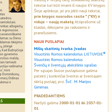
s.
tekstai turi būti imami iš naujos KV knygos.
e.
Šioje aplinkoje, jei yra įdėti nauji tekstai,
ntas
prie knygos nuorodos rasite * (*KV) ir
katedros
viduje – naują maketą
. Atsiprašome už
pamokslais.
inkas albigiečių
klaidas, dėkojame jas radusiems ir
se regionuose.
pranešusiems.
 savanoriškame
ėdamas su Dievu
NAUJI PUSLAPIAI
kšdamas tikėjimo
, įsteigė
Mišių skaitinių tvarka. Įvadas
. Kad Bažnyčioje
❋
Visuotinis Romos kalendorius LIETUVOJE
inio gyvenimo
brolius malda,
Visuotinis Romos kalendorius
ais tarnauti
Švenčių ir šventųjų abėcėlinis sąrašas
enuolija vadinama
Per sąsajas šiuose puslapiuose galima
u“, nors
ip Dominikonų
patekti į konkrečiai šventei ar šventajam
dėmesį Ordinas
skirtą puslapį, pvz.
Švč . M. Marijos
kimui ir
Gimimas
.
PRADEDANTIEMS
AS
Naršyti galima
2000-01-01 iki 2037-01-
01
.