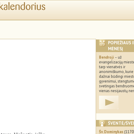
POPIEŽIAUS 
MĖNESĮ
Bendroji
– už
evangelizaciją miest
tarp vienatvės ir
anonimiškumo, kurie
dažnai būdingi mies
gyvenimui, stengtumės
svetingas bendruome
vienas nesijaustų n
ŠVENTĖ/ŠVE
Šv. Dominykas
(117