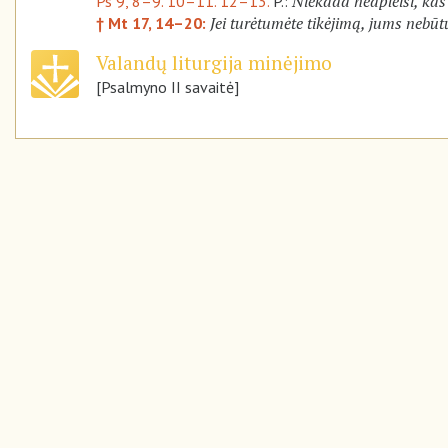
Niekada neapleisi, kas 
Ps 9, 8–9. 10–11. 12–13.
P.:
Jei turėtumėte tikėjimą, jums nebū
† Mt 17, 14–20:
Valandų liturgija minėjimo
[Psalmyno II savaitė]