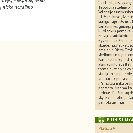
tavęs, Viešpatie, ieško.
1221) kilęs iš Ispanijo
tų nieko negalimo
Teologiją studijavo
Valensijos universitet
1195 m. buvo įšventi
kunigu, tapo Osmos 
kanauninku, garsėjo 
Nuolankus pamokslin
erezijos sutrikdytuo
Gyveno nusižeminęs
skurde, nuolat kalb
arba apie Dievą. Tro
skelbimui naujų formų
Pamokslininkų ordiną
atsinaujintų apaštal
forma, skatino savo 
studijomis ir pamoksl
artimui. Jo įkurta vi
„Pamokslininkų ordin
paprastai žinoma ka
ordinas. Didžiausią 
skyrė vienuolio pašau
pamokslavimui.
EILINIS LAIK
Plačiau