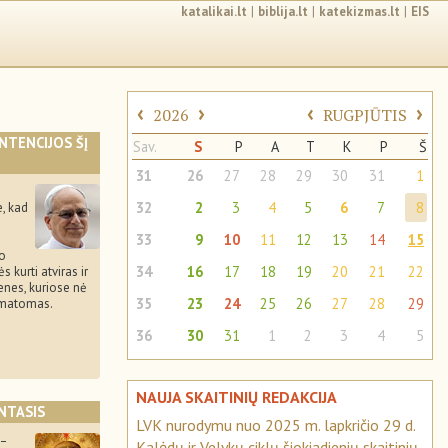
katalikai.lt
|
biblija.lt
|
katekizmas.lt
|
EIS
‹
›
‹
›
2026
RUGPJŪTIS
INTENCIJOS ŠĮ
Sav.
S
P
A
T
K
P
Š
31
26
27
28
29
30
31
1
32
2
3
4
5
6
7
8
e, kad
33
9
10
11
12
13
14
15
to
34
16
17
18
19
20
21
22
 kurti atviras ir
nes, kuriose nė
35
23
24
25
26
27
28
29
ematomas.
36
30
31
1
2
3
4
5
NAUJA SKAITINIŲ REDAKCIJA
NTASIS
LVK nurodymu nuo 2025 m. lapkričio 29 d.
0–
Kalėdų ir Velykų ciklų šiokiadienių skaitinių