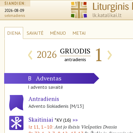
ŠIANDIEN:
2026-08-09
sekmadienis
DIENA
SAVAITĖ
MĖNUO
METAI
‹
›
1
GRUODIS
2026
antradienis
Adventas
B
I advento savaitė
Antradienis
Advento šiokiadienis [M/13]
Skaitiniai
*KV (16)
Ant jo ilsėsis Viešpaties Dvasia
Iz 11, 1–10: