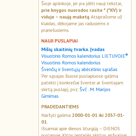
Šioje aplinkoje, jei yra įdėti nauji tekstai,
prie knygos nuorodos rasite * (*KV) ir
viduje – naują maketą
. Atsiprašome už
klaidas, dėkojame jas radusiems ir
pranešusiems.
NAUJI PUSLAPIAI
Mišių skaitinių tvarka. Įvadas
❋
Visuotinis Romos kalendorius LIETUVOJE
Visuotinis Romos kalendorius
Švenčių ir šventųjų abėcėlinis sąrašas
Per sąsajas šiuose puslapiuose galima
patekti į konkrečiai šventei ar šventajam
skirtą puslapį, pvz.
Švč . M. Marijos
Gimimas
.
PRADEDANTIEMS
Naršyti galima
2000-01-01 iki 2037-01-
01
.
Išsamiai apie dienos liturgiją – DIENOS
puslapyje. Kitos lentelės skirtos apžvalgai.