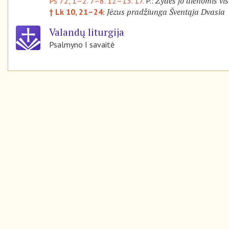
Žydės jo dienomis vis
Ps 72, 1–2. 7–8. 12–13. 17.
P.:
Jėzus pradžiunga Šventąja Dvasia
† Lk 10, 21–24:
Valandų liturgija
Psalmyno I savaitė