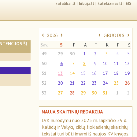
katalikai.lt
|
biblija.lt
|
katekizmas.lt
|
EIS
‹
›
‹
›
2026
GRUODIS
INTENCIJOS ŠĮ
Sav.
S
P
A
T
K
P
Š
49
29
30
1
2
3
4
5
50
6
7
8
9
10
11
12
S
51
13
14
15
16
17
18
19
52
20
21
22
23
24
25
26
53
27
28
29
30
31
1
2
NAUJA SKAITINIŲ REDAKCIJA
LVK nurodymu nuo 2025 m. lapkričio 29 d.
Kalėdų ir Velykų ciklų šiokiadienių skaitinių
tekstai turi būti imami iš naujos KV knygos.