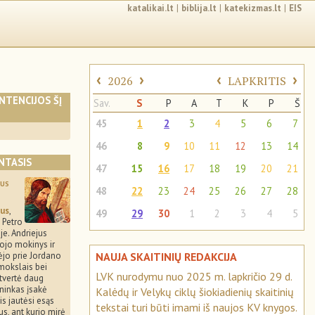
katalikai.lt
|
biblija.lt
|
katekizmas.lt
|
EIS
‹
›
‹
›
2026
LAPKRITIS
INTENCIJOS ŠĮ
Sav.
S
P
A
T
K
P
Š
45
1
2
3
4
5
6
7
46
8
9
10
11
12
13
14
NTASIS
47
15
16
17
18
19
20
21
aus
48
22
23
24
25
26
27
28
jus
,
49
29
30
1
2
3
4
5
 Petro
je. Andriejus
tojo mokinys ir
NAUJA SKAITINIŲ REDAKCIJA
tėjo prie Jordano
pamokslais bei
LVK nurodymu nuo 2025 m. lapkričio 29 d.
atvertė daug
ninkas įsakė
Kalėdų ir Velykų ciklų šiokiadienių skaitinių
Jis jautėsi esąs
tekstai turi būti imami iš naujos KV knygos.
us, ant kurio mirė