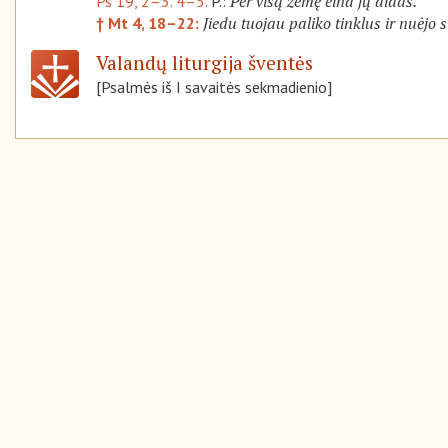
Per visą žemę eina jų aidas.
Ps 19, 2–3. 4–5.
P.:
Jiedu tuojau paliko tinklus ir nuėjo 
† Mt 4, 18–22:
Valandų liturgija šventės
[Psalmės iš I savaitės sekmadienio]