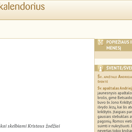
POPIEŽIAUS 
MĖNESĮ
ŠVENTĖ/ŠVE
Šv. apaštalo Andriej
šventė
Šv. apaštalas Andrie
jaunesnysis apaštalo
brolis, gimė Betsaido
buvo šv. Jono Krikšty
išvydo Jėzų, kai šis a
krikštytis. Įtaigiais 
gausiais stebuklais 
pagonių. Romos vieti
kai skelbiami Kristaus žodžiai
suimti ir nukryžiuoti. 
nevertas tokio kryžia