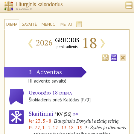
DIENA
SAVAITĖ
MĖNUO
METAI
‹
›
18
GRUODIS
2026
penktadienis
Adventas
B
III advento savaitė
Gruodžio 18 diena
Šiokiadienis prieš Kalėdas [F/9]
Skaitiniai
*KV (56)
Išauginsiu Dovydui atžalą teisią
Jer 23, 5–8:
Žydės jo dienomis
Ps 72, 1–2. 12–13. 18–19.
P.: