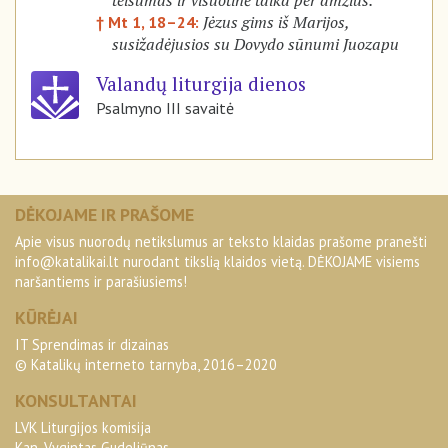
teisumas ir visuotinė taika per amžius.
Jėzus gims iš Marijos,
† Mt 1, 18–24:
susižadėjusios su Dovydo sūnumi Juozapu
Valandų liturgija dienos
Psalmyno III savaitė
DĖKOJAME IR PRAŠOME
Apie visus nuorodų netikslumus ar teksto klaidas prašome pranešti
info@katalikai.lt
nurodant tikslią klaidos vietą. DĖKOJAME visiems
naršantiems ir parašiusiems!
KŪRĖJAI
IT Sprendimas ir dizainas
© Katalikų interneto tarnyba, 2016–2020
KONSULTANTAI
LVK Liturgijos komisija
Kan. Vygintas Gudeliūnas