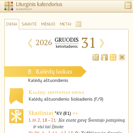
DIENA
SAVAITĖ
MĖNUO
METAI
‹
›
31
GRUODIS
2026
ketvirtadienis
Kalėdų laikas
B
Kalėdų aštuondienis
Kalėdų septintoji diena
Kalėdų aštuondienio šiokiadienis (F/9)
Skaitiniai
*KV (81)
Jūs esate gavę Šventojo patepimą
1 Jn 2, 18–21:
ir visi tai žinote