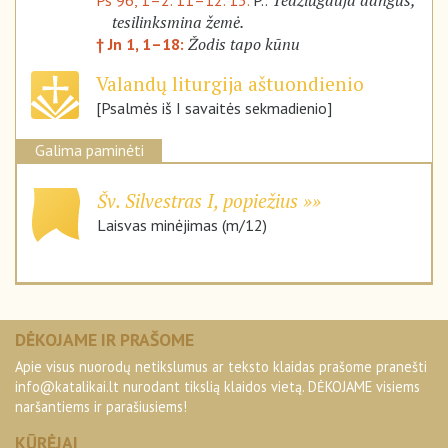
Tedžiūgauja dangūs,
Ps 96, 1–2. 11–12. 13.
P.:
tesilinksmina žemė.
Žodis tapo kūnu
† Jn 1, 1–18:
Valandų liturgija aštuondienio
[Psalmės iš I savaitės sekmadienio]
Galima paminėti
Šv. Silvestras I, popiežius
Laisvas minėjimas (m/12)
DĖKOJAME IR PRAŠOME
Apie visus nuorodų netikslumus ar teksto klaidas prašome pranešti
info@katalikai.lt
nurodant tikslią klaidos vietą. DĖKOJAME visiems
naršantiems ir parašiusiems!
KŪRĖJAI