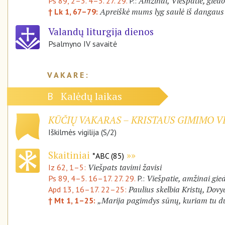
Amžinai, Viešpatie, gied
Ps 89, 2–3. 4–5. 27. 29.
P.:
Apreiškė mums lyg saulė iš dangaus
† Lk 1, 67–79:
Valandų liturgija dienos
Psalmyno IV savaitė
Kalėdų laikas
B
KŪČIŲ VAKARAS – KRISTAUS GIMIMO VI
Iškilmės vigilija (S/2)
Skaitiniai
*ABC (85)
Viešpats tavimi žavisi
Iz 62, 1–5:
Viešpatie, amžinai gie
Ps 89, 4–5. 16–17. 27. 29.
P.:
Paulius skelbia Kristų, Dov
Apd 13, 16–17. 22–25:
„Marija pagimdys sūnų, kuriam tu du
† Mt 1, 1–25: