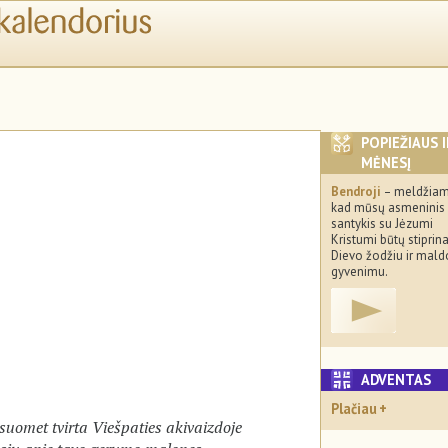
POPIEŽIAUS 
MĖNESĮ
Bendroji
– meldžiam
kad mūsų asmeninis
santykis su Jėzumi
Kristumi būtų stipri
Dievo žodžiu ir mald
gyvenimu.
ADVENTA
Plačiau
suomet tvirta Viešpaties akivaizdoje