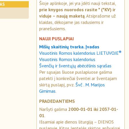
Šioje aplinkoje, jei yra įdėti nauji tekstai,
KAS
prie knygos nuorodos rasite * (*KV) ir
viduje – naują maketą
. Atsiprašome už
klaidas, dėkojame jas radusiems ir
pranešusiems.
NAUJI PUSLAPIAI
Mišių skaitinių tvarka. Įvadas
❋
Visuotinis Romos kalendorius LIETUVOJE
Visuotinis Romos kalendorius
Švenčių ir šventųjų abėcėlinis sąrašas
Per sąsajas šiuose puslapiuose galima
patekti į konkrečiai šventei ar šventajam
skirtą puslapį, pvz.
Švč . M. Marijos
Gimimas
.
PRADEDANTIEMS
Naršyti galima
2000-01-01 iki 2037-01-
01
.
Išsamiai apie dienos liturgiją – DIENOS
puslapyje. Kitos lentelės skirtos apžvalgai.