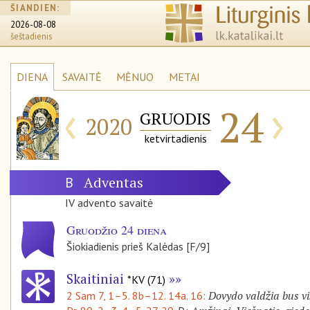
ŠIANDIEN:
2026-08-08
šeštadienis
DIENA
SAVAITĖ
MĖNUO
METAI
‹
›
24
GRUODIS
2020
ketvirtadienis
Adventas
B
IV advento savaitė
Gruodžio 24 diena
Šiokiadienis prieš Kalėdas [F/9]
Skaitiniai
*KV (71)
Dovydo valdžia bus vi
2 Sam 7, 1–5. 8b–12. 14a. 16: