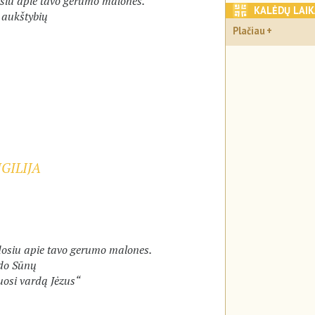
osiu apie tavo gerumo malones.
KALĖDŲ LAI
 aukštybių
Plačiau
GILIJA
dosiu apie tavo gerumo malones.
ydo Sūnų
osi vardą Jėzus“