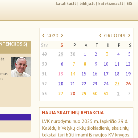
katalikai.lt
|
biblija.lt
|
katekizmas.lt
|
EIS
‹
›
‹
›
2020
GRUODIS
INTENCIJOS ŠĮ
Sav.
S
P
A
T
K
P
Š
49
29
30
1
2
3
4
5
ės,
50
6
7
8
9
10
11
12
51
13
14
15
16
17
18
19
namas
os
52
20
21
22
23
24
25
26
53
27
28
29
30
31
1
2
NAUJA SKAITINIŲ REDAKCIJA
S
LVK nurodymu nuo 2025 m. lapkričio 29 d.
Kalėdų ir Velykų ciklų šiokiadienių skaitinių
tekstai turi būti imami iš naujos KV knygos.