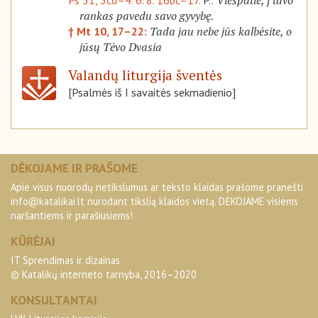
Viešpatie, į tavo
Ps 31, 3cd–4. 6. 8. 16bc–17.
P.:
rankas pavedu savo gyvybę.
Tada jau nebe jūs kalbėsite, o
† Mt 10, 17–22:
jūsų Tėvo Dvasia
Valandų liturgija šventės
[Psalmės iš I savaitės sekmadienio]
DĖKOJAME IR PRAŠOME
Apie visus nuorodų netikslumus ar teksto klaidas prašome pranešti
info@katalikai.lt
nurodant tikslią klaidos vietą. DĖKOJAME visiems
naršantiems ir parašiusiems!
KŪRĖJAI
IT Sprendimas ir dizainas
© Katalikų interneto tarnyba, 2016–2020
KONSULTANTAI