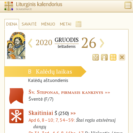
DIENA
SAVAITĖ
MĖNUO
METAI
‹
›
26
GRUODIS
2020
šeštadienis
Kalėdų laikas
B
Kalėdų aštuondienis
Šv. Steponas, pirmasis kankinys
Šventė (F/7)
Skaitiniai
Š (250)
Štai regiu atsivėrusį
Apd 6, 8–10; 7, 54–59:
dangų