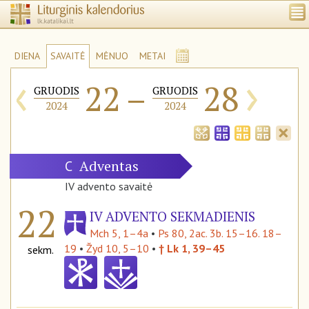
DIENA
SAVAITĖ
MĖNUO
METAI
‹
›
22
–
28
GRUODIS
GRUODIS
2024
2024
Adventas
C
IV advento savaitė
22
IV ADVENTO SEKMADIENIS
Mch 5, 1–4a
•
Ps 80, 2ac. 3b. 15–16. 18–
19
•
Žyd 10, 5–10
•
† Lk 1, 39–45
sekm.