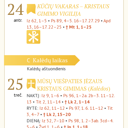
24
KŪČIŲ VAKARAS – KRISTAUS
GIMIMO VIGILIJA
antr.
Iz 62, 1–5
•
Ps 89, 4–5. 16–17. 27. 29
•
Apd
13, 16–17. 22–25
•
† Mt 1, 1–25
Kalėdų laikas
C
Kalėdų aštuondienis
25
MŪSŲ VIEŠPATIES JĖZAUS
KRISTAUS GIMIMAS (
Kalėdos
)
treč.
NAKTĮ:
Iz 9, 1–6
•
Ps 96, 1–2a. 2b–3. 11–12.
13
•
Tit 2, 11–14
•
† Lk 2, 1–14
RYTE:
Iz 62, 11–12
•
Ps 97, 1. 6. 11–12
•
Tit
3, 4–7
•
† Lk 2, 15–20
DIENĄ:
Iz 52, 7–10
•
Ps 98, 1. 2–3ab. 3cd–4.
5–6
•
Žyd 1, 1–6
•
† Jn 1, 1–18