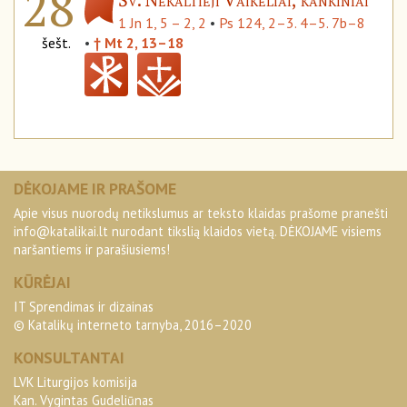
28
1 Jn 1, 5 – 2, 2
•
Ps 124, 2–3. 4–5. 7b–8
šešt.
•
† Mt 2, 13–18
DĖKOJAME IR PRAŠOME
Apie visus nuorodų netikslumus ar teksto klaidas prašome pranešti
info@katalikai.lt
nurodant tikslią klaidos vietą. DĖKOJAME visiems
naršantiems ir parašiusiems!
KŪRĖJAI
IT Sprendimas ir dizainas
© Katalikų interneto tarnyba, 2016–2020
KONSULTANTAI
LVK Liturgijos komisija
Kan. Vygintas Gudeliūnas