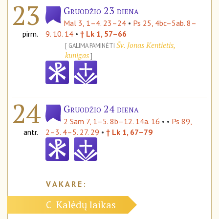
23
Gruodžio 23 diena
Mal 3, 1–4. 23–24
•
Ps 25, 4bc–5ab. 8–
pirm.
9. 10. 14
•
† Lk 1, 57–66
Šv. Jonas Kentietis,
GALIMA PAMINĖTI
kunigas
24
Gruodžio 24 diena
2 Sam 7, 1–5. 8b–12. 14a. 16
• •
Ps 89,
antr.
2–3. 4–5. 27. 29
•
† Lk 1, 67–79
Kalėdų laikas
C