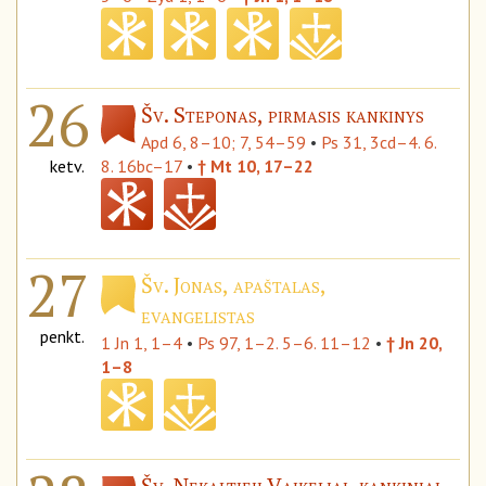
26
Šv. Steponas, pirmasis kankinys
Apd 6, 8–10; 7, 54–59
•
Ps 31, 3cd–4. 6.
ketv.
8. 16bc–17
•
† Mt 10, 17–22
27
Šv. Jonas, apaštalas,
evangelistas
penkt.
1 Jn 1, 1–4
•
Ps 97, 1–2. 5–6. 11–12
•
† Jn 20,
1–8
Šv. Nekaltieji Vaikeliai, kankiniai