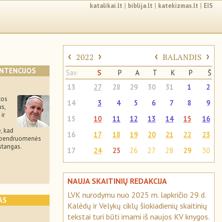
katalikai.lt
|
biblija.lt
|
katekizmas.lt
|
EIS
‹
›
‹
›
2022
BALANDIS
INTENCIJOS
Sav.
S
P
A
T
K
P
Š
13
27
28
29
30
31
1
2
tos
14
3
4
5
6
7
8
9
s,
ir
15
10
11
12
13
14
15
16
, kad
16
17
18
19
20
21
22
23
os bendruomenės
stangas.
17
24
25
26
27
28
29
30
NAUJA SKAITINIŲ REDAKCIJA
LVK nurodymu nuo 2025 m. lapkričio 29 d.
AS
Kalėdų ir Velykų ciklų šiokiadienių skaitinių
tekstai turi būti imami iš naujos KV knygos.