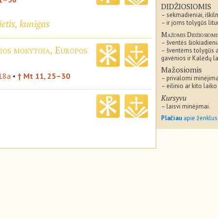
DIDŽIOSIOMIS
– sekmadieniai, iškil
etis, kunigas
– ir joms tolygūs litu
Mažomis Didžiosiomi
– šventės šiokiadieni
ios mokytoja, Europos
– šventėms tolygūs 
gavėnios ir Kalėdų la
Mažosiomis
18a
•
† Mt 11, 25–30
– privalomi minėjima
– eilinio ar kito laiko
Kursyvu
– laisvi minėjimai.
1
Plačiau
apie ženklus