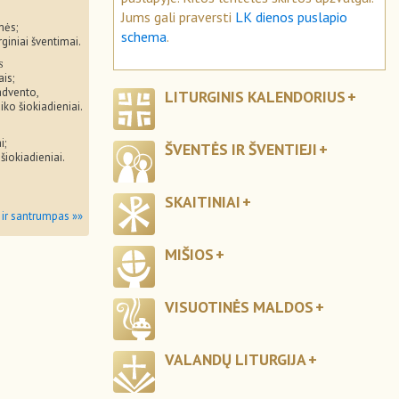
Jums gali praversti
LK dienos puslapio
mės;
schema
.
rginiai šventimai.
s
ais;
advento,
LITURGINIS KALENDORIUS
iko šiokiadieniai.
i;
ŠVENTĖS IR ŠVENTIEJI
 šiokiadieniai.
SKAITINIAI
 ir santrumpas »»
MIŠIOS
VISUOTINĖS MALDOS
VALANDŲ LITURGIJA