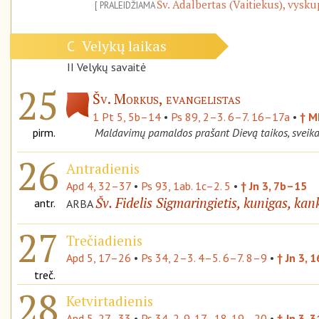
Šv. Adalbertas (Vaitiekus), vysku
PRALEIDŽIAMA
Velykų laikas
C
II Velykų savaitė
25
Šv. Morkus, evangelistas
1 Pt 5, 5b–14
•
Ps 89, 2–3. 6–7. 16–17a
•
† M
pirm.
Maldavimų pamaldos prašant Dievą taikos, sveikat
26
Antradienis
Apd 4, 32–37
•
Ps 93, 1ab. 1c–2. 5
•
† Jn 3, 7b–15
Šv. Fidelis Sigmaringietis, kunigas, kan
antr.
ARBA
27
Trečiadienis
Apd 5, 17–26
•
Ps 34, 2–3. 4–5. 6–7. 8–9
•
† Jn 3, 
treč.
28
Ketvirtadienis
Apd 5, 27–33
•
Ps 34, 2. 9. 17–18. 19– 20
•
† Jn 3, 