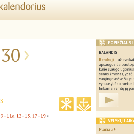
›
POPIEŽIAUS 
30
BALANDIS
Bendroji
– už sveika
apsaugos darbuotoju
kurie slaugo ligonius 
senus žmones, ypač
vargingesnėse šalyse
vyriausybės ir viet
tinkamai remtų jų pa
IS
, 9–11a. 12–13. 17–19
•
VELYKŲ LAIK
Plačiau