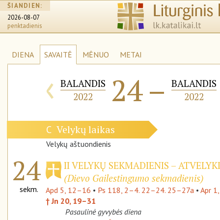
ŠIANDIEN:
2026-08-07
penktadienis
DIENA
SAVAITĖ
MĖNUO
METAI
‹
24
–
BALANDIS
BALANDIS
2022
2022
Velykų laikas
C
Velykų aštuondienis
24
II VELYKŲ SEKMADIENIS – ATVELYK
(Dievo Gailestingumo sekmadienis)
sekm.
Apd 5, 12–16
•
Ps 118, 2–4. 22–24. 25–27a
•
Apr 1
† Jn 20, 19–31
Pasaulinė gyvybės diena