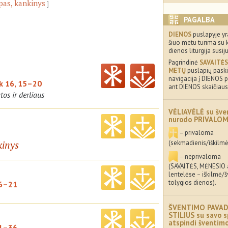
pas, kankinys
PAGALBA
DIENOS
puslapyje yr
šiuo metu turima su 
dienos liturgija susij
Pagrindinė
SAVAITĖS
METŲ
puslapių paskir
navigacija į DIENOS p
k 16, 15–20
ant DIENOS skaičiaus
os ir derliaus
VĖLIAVĖLĖ su šve
nurodo PRIVALO
– privaloma
kinys
(sekmadienis/iškilmė
– neprivaloma
(SAVAITĖS, MĖNESIO
lentelėse – iškilmė/
tolygios dienos).
16–21
ŠVENTIMO PAVAD
STILIUS su savo s
atspindi šventi
31–36