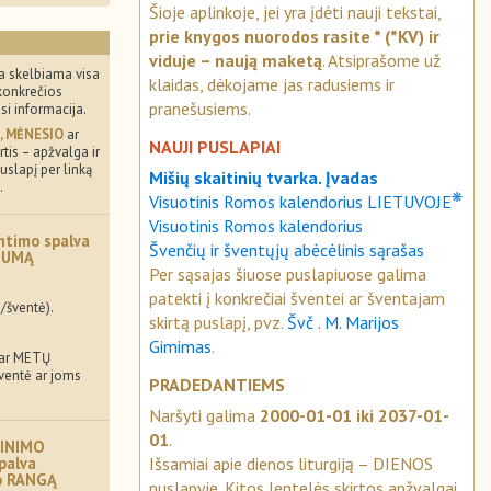
Šioje aplinkoje, jei yra įdėti nauji tekstai,
prie knygos nuorodos rasite * (*KV) ir
viduje – naują maketą
. Atsiprašome už
a skelbiama visa
klaidas, dėkojame jas radusiems ir
konkrečios
pranešusiems.
usi informacija.
, MĖNESIO
ar
NAUJI PUSLAPIAI
tis – apžvalga ir
uslapį per linką
Mišių skaitinių tvarka. Įvadas
.
❋
Visuotinis Romos kalendorius LIETUVOJE
Visuotinis Romos kalendorius
ntimo spalva
Švenčių ir šventųjų abėcėlinis sąrašas
MUMĄ
Per sąsajas šiuose puslapiuose galima
patekti į konkrečiai šventei ar šventajam
/šventė).
skirtą puslapį, pvz.
Švč . M. Marijos
Gimimas
.
 ar METŲ
šventė ar joms
PRADEDANTIEMS
Naršyti galima
2000-01-01 iki 2037-01-
01
.
INIMO
Išsamiai apie dienos liturgiją – DIENOS
palva
mo RANGĄ
puslapyje. Kitos lentelės skirtos apžvalgai.