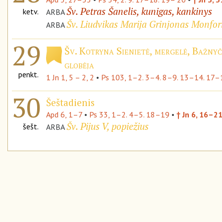
Šv. Petras Šanelis, kunigas, kankinys
ketv.
ARBA
Šv. Liudvikas Marija Grinjonas Monfori
ARBA
29
Šv. Kotryna Sienietė, mergelė, Bažnyč
globėja
penkt.
1 Jn 1, 5 – 2, 2
•
Ps 103, 1–2. 3–4. 8–9. 13–14. 17–
30
Šeštadienis
Apd 6, 1–7
•
Ps 33, 1–2. 4–5. 18–19
•
† Jn 6, 16–2
Šv. Pijus V, popiežius
šešt.
ARBA