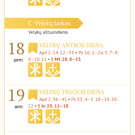
Velykų laikas
C
Velykų aštuondienis
18
VELYKŲ ANTROJI DIENA
Apd 2, 14. 22–33
•
Ps 16, 1–2a. 5. 7–8.
9–10. 11
•
† Mt 28, 8–15
pirm.
19
VELYKŲ TREČIOJI DIENA
Apd 2, 36–41
•
Ps 33, 4–5. 18–19. 20.
22
•
† Jn 20, 11–18
antr.