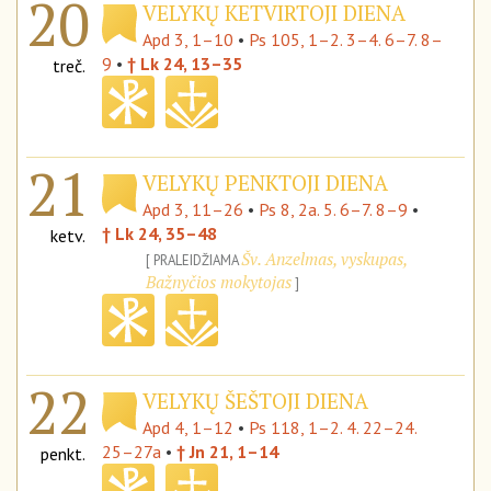
20
VELYKŲ KETVIRTOJI DIENA
Apd 3, 1–10
•
Ps 105, 1–2. 3–4. 6–7. 8–
9
•
† Lk 24, 13–35
treč.
21
VELYKŲ PENKTOJI DIENA
Apd 3, 11–26
•
Ps 8, 2a. 5. 6–7. 8–9
•
† Lk 24, 35–48
ketv.
Šv. Anzelmas, vyskupas,
PRALEIDŽIAMA
Bažnyčios mokytojas
22
VELYKŲ ŠEŠTOJI DIENA
Apd 4, 1–12
•
Ps 118, 1–2. 4. 22–24.
25–27a
•
† Jn 21, 1–14
penkt.