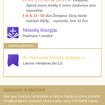
Viešpatie,
Ps 102, 2–3. 16–18. 19–21.
P.:
išgirsk mano maldą ir mano šauksmas tave
tepasiekia.
Kai Žmogaus Sūnų būsite
† Jn 8, 21–30:
aukštyn iškėlę, – suprasite, kad Aš Esu
Valandų liturgija
Psalmyno I savaitė
Galima paminėti
Šv. Vincentas Fereras, kunigas
Laisvas minėjimas (m/12)
DĖKOJAME IR PRAŠOME
Apie visus nuorodų netikslumus ar teksto klaidas prašome pranešti
info@katalikai.lt
nurodant tikslią klaidos vietą. DĖKOJAME visiems