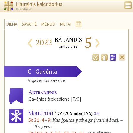
DIENA
SAVAITĖ
MĖNUO
METAI
‹
›
5
BALANDIS
2022
antradienis
Gavėnia
C
V gavėnios savaitė
Antradienis
Gavėnios šiokiadienis [F/9]
Skaitiniai
*KV (205 arba 195)
Kas įgeltas pažvelgs į varinį žaltį, –
Sk 21, 4–9:
liks gyvas