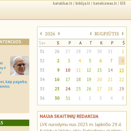
katalikai.lt
|
biblija.lt
|
katekizmas.lt
|
EIS
‹
›
‹
›
2026
RUGPJŪTIS
INTENCIJOS
Sav.
S
P
A
T
K
P
Š
31
26
27
28
29
30
31
1
32
2
3
4
5
6
7
8
as
ų ir
33
9
10
11
12
13
14
15
i
34
16
17
18
19
20
21
22
bes, kaip pagarba,
eninis
35
23
24
25
26
27
28
29
36
30
31
1
2
3
4
5
NAUJA SKAITINIŲ REDAKCIJA
AS
LVK nurodymu nuo 2025 m. lapkričio 29 d.
Kalėdų ir Velykų ciklų šiokiadienių skaitinių