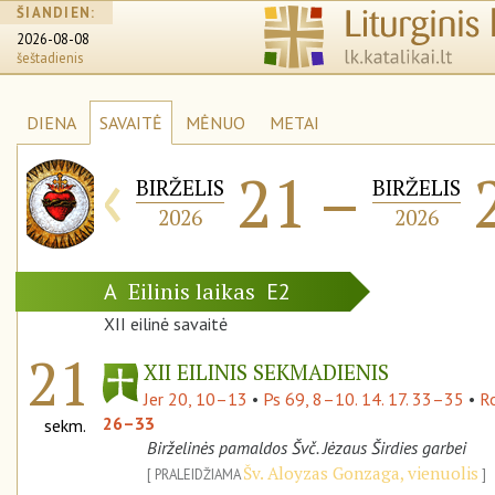
ŠIANDIEN:
2026-08-08
šeštadienis
DIENA
SAVAITĖ
MĖNUO
METAI
‹
21
–
BIRŽELIS
BIRŽELIS
2026
2026
Eilinis laikas
A
E2
XII eilinė savaitė
21
XII EILINIS SEKMADIENIS
Jer 20, 10–13
•
Ps 69, 8–10. 14. 17. 33–35
•
R
26–33
sekm.
Birželinės pamaldos Švč. Jėzaus Širdies garbei
Šv. Aloyzas Gonzaga, vienuolis
PRALEIDŽIAMA