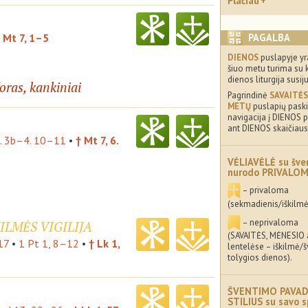
Plačiau
PAGALBA
 Mt 7, 1–5
DIENOS
puslapyje yr
šiuo metu turima su 
dienos liturgija susij
oras, kankiniai
Pagrindinė
SAVAITĖS
METŲ
puslapių paskir
navigacija į DIENOS p
ant DIENOS skaičiaus
. 3b–4. 10–11
•
† Mt 7, 6.
VĖLIAVĖLĖ su šve
nurodo PRIVALO
– privaloma
(sekmadienis/iškilmė
– neprivaloma
ILMĖS VIGILIJA
(SAVAITĖS, MĖNESIO
17
•
1 Pt 1, 8–12
•
† Lk 1,
lentelėse – iškilmė/
tolygios dienos).
ŠVENTIMO PAVAD
STILIUS su savo s