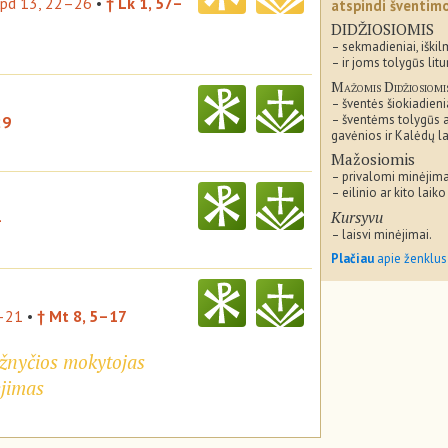
pd 13, 22–26
•
† Lk 1, 57–
atspindi šventi
DIDŽIOSIOMIS
– sekmadieniai, iškil
– ir joms tolygūs litu
Mažomis Didžiosiomi
– šventės šiokiadieni
– šventėms tolygūs 
29
gavėnios ir Kalėdų la
Mažosiomis
– privalomi minėjima
– eilinio ar kito laiko
Kursyvu
– laisvi minėjimai.
Plačiau
apie ženklus
0–21
•
† Mt 8, 5–17
Bažnyčios mokytojas
ėjimas