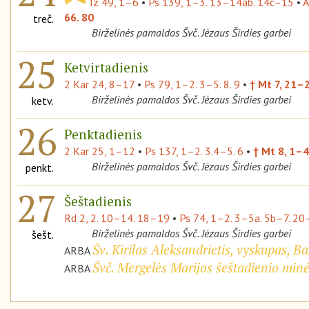
Iz 49, 1–6
•
Ps 139, 1–3. 13–14ab. 14c–15
•
A
66. 80
treč.
Birželinės pamaldos Švč. Jėzaus Širdies garbei
25
Ketvirtadienis
2 Kar 24, 8–17
•
Ps 79, 1–2. 3–5. 8. 9
•
† Mt 7, 21–
Birželinės pamaldos Švč. Jėzaus Širdies garbei
ketv.
26
Penktadienis
2 Kar 25, 1–12
•
Ps 137, 1–2. 3.4–5. 6
•
† Mt 8, 1–4
Birželinės pamaldos Švč. Jėzaus Širdies garbei
penkt.
27
Šeštadienis
Rd 2, 2. 10–14. 18–19
•
Ps 74, 1–2. 3–5a. 5b–7. 2
Birželinės pamaldos Švč. Jėzaus Širdies garbei
šešt.
Šv. Kirilas Aleksandrietis, vyskupas, 
ARBA
Švč. Mergelės Marijos šeštadienio min
ARBA