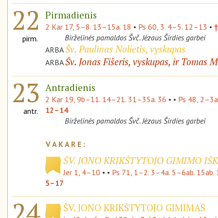
22
Pirmadienis
2 Kar 17, 5–8. 13–15a. 18
•
Ps 60, 3. 4–5. 12–13
•
†
Birželinės pamaldos Švč. Jėzaus Širdies garbei
pirm.
Šv. Paulinas Nolietis, vyskupas
ARBA
Šv. Jonas Fišeris, vyskupas, ir Tomas M
ARBA
23
Antradienis
2 Kar 19, 9b–11. 14–21. 31–35a. 36
• •
Ps 48, 2–3a
12–14
antr.
Birželinės pamaldos Švč. Jėzaus Širdies garbei
ŠV. JONO KRIKŠTYTOJO GIMIMO IŠK
Jer 1, 4–10
• •
Ps 71, 1–2. 3–4a. 5–6ab. 15ab. 
5–17
24
ŠV. JONO KRIKŠTYTOJO GIMIMAS