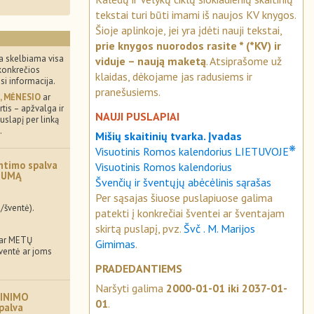
tekstai turi būti imami iš naujos KV knygos.
Šioje aplinkoje, jei yra įdėti nauji tekstai,
prie knygos nuorodos rasite * (*KV) ir
a skelbiama visa
viduje – naują maketą
. Atsiprašome už
konkrečios
klaidas, dėkojame jas radusiems ir
usi informacija.
pranešusiems.
, MĖNESIO
ar
tis – apžvalga ir
NAUJI PUSLAPIAI
uslapį per linką
.
Mišių skaitinių tvarka. Įvadas
❋
Visuotinis Romos kalendorius LIETUVOJE
ntimo spalva
Visuotinis Romos kalendorius
MUMĄ
Švenčių ir šventųjų abėcėlinis sąrašas
Per sąsajas šiuose puslapiuose galima
/šventė).
patekti į konkrečiai šventei ar šventajam
skirtą puslapį, pvz.
Švč . M. Marijos
 ar METŲ
Gimimas
.
šventė ar joms
PRADEDANTIEMS
Naršyti galima
2000-01-01 iki 2037-01-
INIMO
01
.
palva