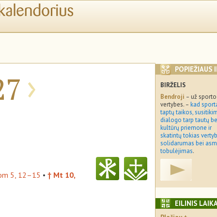
›
POPIEŽIAUS 
27
BIRŽELIS
Bendroji
– už sporto
vertybes. –
kad sport
taptų taikos, susitikim
dialogo tarp tautų be
kultūrų priemone ir
skatintų tokias verty
solidarumas bei asm
tobulėjimas
.
om 5, 12–15
•
† Mt 10,
EILINIS LAIK