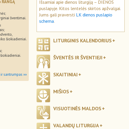
mo RANGĄ
Išsamiai apie dienos liturgiją – DIENOS
puslapyje. Kitos lentelės skirtos apžvalgai.
mės;
Jums gali praversti
LK dienos puslapio
rginiai šventimai.
schema
.
s
ais;
advento,
iko šiokiadieniai.
LITURGINIS KALENDORIUS
i;
 šiokiadieniai.
ŠVENTĖS IR ŠVENTIEJI
SKAITINIAI
 ir santrumpas »»
MIŠIOS
VISUOTINĖS MALDOS
VALANDŲ LITURGIJA