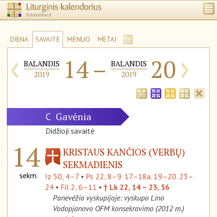
DIENA
SAVAITĖ
MĖNUO
METAI
‹
›
14
–
20
BALANDIS
BALANDIS
2019
2019
Gavėnia
C
Didžioji savaitė
14
KRISTAUS KANČIOS (VERBŲ)
SEKMADIENIS
sekm.
Iz 50, 4–7
•
Ps 22, 8–9. 17–18a. 19–20. 23–
24
•
Fil 2, 6–11
•
† Lk 22, 14 – 23, 56
Panevėžio vyskupijoje: vyskupo Lino
Vodopjanovo OFM konsekravimo (2012 m.)