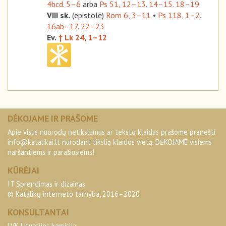
4bcd. 5–6
arba
Ps 51, 12–13. 14–15. 18–19
VIII sk.
(epistolė)
Rom 6, 3–11
•
Ps 118, 1–2.
16ab–17. 22–23
Ev.
† Lk 24, 1–12
DĖKOJAME IR PRAŠOME
Apie visus nuorodų netikslumus ar teksto klaidas prašome pranešti
info@katalikai.lt
nurodant tikslią klaidos vietą. DĖKOJAME visiems
naršantiems ir parašiusiems!
KŪRĖJAI
IT Sprendimas ir dizainas
© Katalikų interneto tarnyba, 2016–2020
KONSULTANTAI
LVK Liturgijos komisija