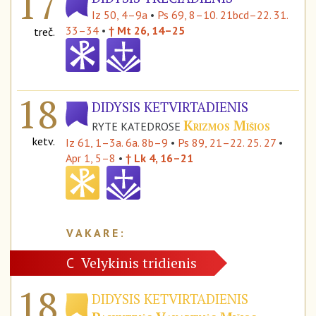
17
Iz 50, 4–9a
•
Ps 69, 8–10. 21bcd–22. 31.
33–34
•
† Mt 26, 14–25
treč.
18
DIDYSIS KETVIRTADIENIS
Krizmos Mišios
RYTE KATEDROSE
ketv.
Iz 61, 1–3a. 6a. 8b–9
•
Ps 89, 21–22. 25. 27
•
Apr 1, 5–8
•
† Lk 4, 16–21
Velykinis tridienis
C
18
DIDYSIS KETVIRTADIENIS