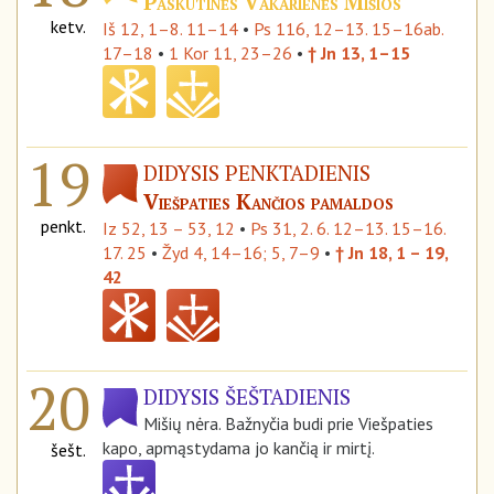
Paskutinės Vakarienės Mišios
ketv.
Iš 12, 1–8. 11–14
•
Ps 116, 12–13. 15–16ab.
17–18
•
1 Kor 11, 23–26
•
† Jn 13, 1–15
19
DIDYSIS PENKTADIENIS
Viešpaties Kančios pamaldos
penkt.
Iz 52, 13 – 53, 12
•
Ps 31, 2. 6. 12–13. 15–16.
17. 25
•
Žyd 4, 14–16; 5, 7–9
•
† Jn 18, 1 – 19,
42
20
DIDYSIS ŠEŠTADIENIS
Mišių nėra. Bažnyčia budi prie Viešpaties
kapo, apmąstydama jo kančią ir mirtį.
šešt.