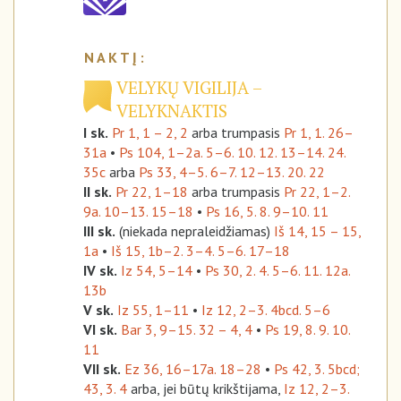
VELYKŲ VIGILIJA –
VELYKNAKTIS
I sk.
Pr 1, 1 – 2, 2
arba trumpasis
Pr 1, 1. 26–
31a
•
Ps 104, 1–2a. 5–6. 10. 12. 13–14. 24.
35c
arba
Ps 33, 4–5. 6–7. 12–13. 20. 22
II sk.
Pr 22, 1–18
arba trumpasis
Pr 22, 1–2.
9a. 10–13. 15–18
•
Ps 16, 5. 8. 9–10. 11
III sk.
(niekada nepraleidžiamas)
Iš 14, 15 – 15,
1a
•
Iš 15, 1b–2. 3–4. 5–6. 17–18
IV sk.
Iz 54, 5–14
•
Ps 30, 2. 4. 5–6. 11. 12a.
13b
V sk.
Iz 55, 1–11
•
Iz 12, 2–3. 4bcd. 5–6
VI sk.
Bar 3, 9–15. 32 – 4, 4
•
Ps 19, 8. 9. 10.
11
VII sk.
Ez 36, 16–17a. 18–28
•
Ps 42, 3. 5bcd;
43, 3. 4
arba, jei būtų krikštijama,
Iz 12, 2–3.