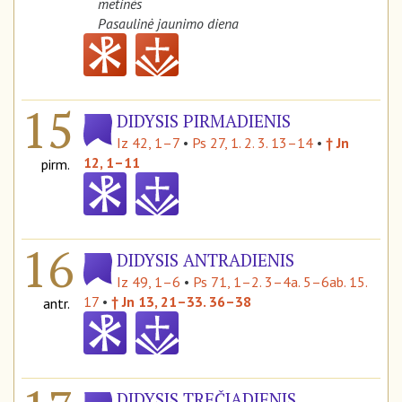
metinės
Pasaulinė jaunimo diena
15
DIDYSIS PIRMADIENIS
Iz 42, 1–7
•
Ps 27, 1. 2. 3. 13–14
•
† Jn
12, 1–11
pirm.
16
DIDYSIS ANTRADIENIS
Iz 49, 1–6
•
Ps 71, 1–2. 3–4a. 5–6ab. 15.
17
•
† Jn 13, 21–33. 36–38
antr.
DIDYSIS TREČIADIENIS