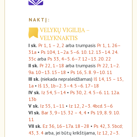
VELYKŲ VIGILIJA –
VELYKNAKTIS
I sk.
Pr 1, 1 – 2, 2
arba trumpasis
Pr 1, 1. 26–
31a
•
Ps 104, 1–2a. 5–6. 10. 12. 13–14. 24.
35c
arba
Ps 33, 4–5. 6–7. 12–13. 20. 22
II sk.
Pr 22, 1–18
arba trumpasis
Pr 22, 1–2.
9a. 10–13. 15–18
•
Ps 16, 5. 8. 9–10. 11
III sk.
(niekada nepraleidžiamas)
Iš 14, 15 – 15,
1a
•
Iš 15, 1b–2. 3–4. 5–6. 17–18
IV sk.
Iz 54, 5–14
•
Ps 30, 2. 4. 5–6. 11. 12a.
13b
V sk.
Iz 55, 1–11
•
Iz 12, 2–3. 4bcd. 5–6
VI sk.
Bar 3, 9–15. 32 – 4, 4
•
Ps 19, 8. 9. 10.
11
VII sk.
Ez 36, 16–17a. 18–28
•
Ps 42, 3. 5bcd;
43, 3. 4
arba, jei būtų krikštijama,
Iz 12, 2–3.