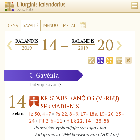
DIENA
SAVAITĖ
MĖNUO
METAI
‹
›
14
–
20
BALANDIS
BALANDIS
2019
2019
Gavėnia
C
Didžioji savaitė
14
KRISTAUS KANČIOS (VERBŲ)
SEKMADIENIS
sekm.
Iz 50, 4–7
•
Ps 22, 8–9. 17–18a. 19–20. 23–
24
•
Fil 2, 6–11
•
† Lk 22, 14 – 23, 56
Panevėžio vyskupijoje: vyskupo Lino
Vodopjanovo OFM konsekravimo (2012 m.)