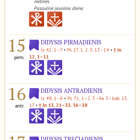
metinės
Pasaulinė jaunimo diena
15
DIDYSIS PIRMADIENIS
Iz 42, 1–7
•
Ps 27, 1. 2. 3. 13–14
•
† Jn
12, 1–11
pirm.
16
DIDYSIS ANTRADIENIS
Iz 49, 1–6
•
Ps 71, 1–2. 3–4a. 5–6ab. 15.
17
•
† Jn 13, 21–33. 36–38
antr.
DIDYSIS TREČIADIENIS