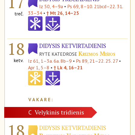
17
Iz 50, 4–9a
•
Ps 69, 8–10. 21bcd–22. 31.
33–34
•
† Mt 26, 14–25
treč.
18
DIDYSIS KETVIRTADIENIS
Krizmos Mišios
RYTE KATEDROSE
ketv.
Iz 61, 1–3a. 6a. 8b–9
•
Ps 89, 21–22. 25. 27
•
Apr 1, 5–8
•
† Lk 4, 16–21
Velykinis tridienis
C
18
DIDYSIS KETVIRTADIENIS