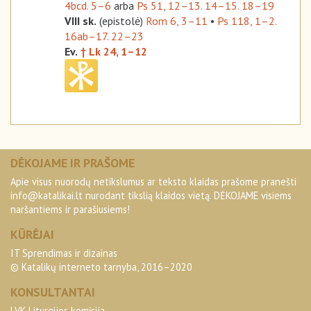
4bcd. 5–6
arba
Ps 51, 12–13. 14–15. 18–19
VIII sk.
(epistolė)
Rom 6, 3–11
•
Ps 118, 1–2.
16ab–17. 22–23
Ev.
† Lk 24, 1–12
DĖKOJAME IR PRAŠOME
Apie visus nuorodų netikslumus ar teksto klaidas prašome pranešti
info@katalikai.lt
nurodant tikslią klaidos vietą. DĖKOJAME visiems
naršantiems ir parašiusiems!
KŪRĖJAI
IT Sprendimas ir dizainas
© Katalikų interneto tarnyba, 2016–2020
KONSULTANTAI
LVK Liturgijos komisija