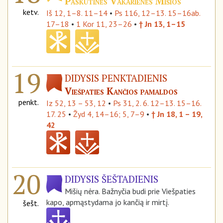
Paskutinės Vakarienės Mišios
ketv.
Iš 12, 1–8. 11–14
•
Ps 116, 12–13. 15–16ab.
17–18
•
1 Kor 11, 23–26
•
† Jn 13, 1–15
19
DIDYSIS PENKTADIENIS
Viešpaties Kančios pamaldos
penkt.
Iz 52, 13 – 53, 12
•
Ps 31, 2. 6. 12–13. 15–16.
17. 25
•
Žyd 4, 14–16; 5, 7–9
•
† Jn 18, 1 – 19,
42
20
DIDYSIS ŠEŠTADIENIS
Mišių nėra. Bažnyčia budi prie Viešpaties
kapo, apmąstydama jo kančią ir mirtį.
šešt.