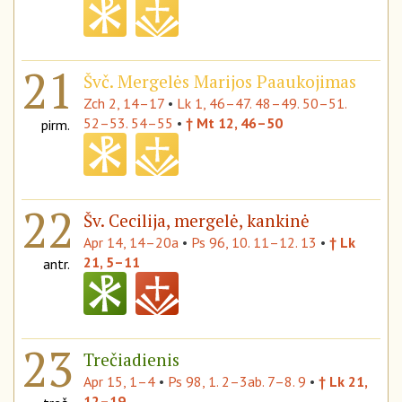
21
Švč. Mergelės Marijos Paaukojimas
Zch 2, 14–17
•
Lk 1, 46–47. 48–49. 50–51.
52–53. 54–55
•
† Mt 12, 46–50
pirm.
22
Šv. Cecilija, mergelė, kankinė
Apr 14, 14–20a
•
Ps 96, 10. 11–12. 13
•
† Lk
21, 5–11
antr.
23
Trečiadienis
Apr 15, 1–4
•
Ps 98, 1. 2–3ab. 7–8. 9
•
† Lk 21,
12–19