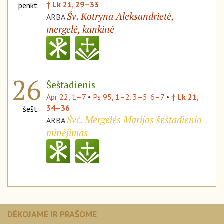
† Lk 21, 29–33
penkt.
Šv. Kotryna Aleksandrietė,
ARBA
mergelė, kankinė
26
Šeštadienis
Apr 22, 1–7
•
Ps 95, 1–2. 3–5. 6–7
•
† Lk 21,
34–36
šešt.
Švč. Mergelės Marijos šeštadienio
ARBA
minėjimas
DĖKOJAME IR PRAŠOME