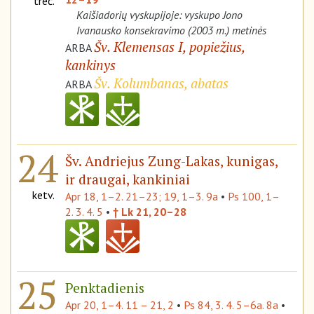
treč.
Kaišiadorių vyskupijoje: vyskupo Jono
Ivanausko konsekravimo (2003 m.) metinės
Šv. Klemensas I, popiežius,
ARBA
kankinys
Šv. Kolumbanas, abatas
ARBA
24
Šv. Andriejus Zung-Lakas, kunigas,
ir draugai, kankiniai
ketv.
Apr 18, 1–2. 21–23; 19, 1–3. 9a
•
Ps 100, 1–
2. 3. 4. 5
•
† Lk 21, 20–28
25
Penktadienis
Apr 20, 1–4. 11 – 21, 2
•
Ps 84, 3. 4. 5–6a. 8a
•