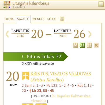
DIENA
SAVAITĖ
MĖNUO
METAI
‹
›
20
–
26
LAPKRITIS
LAPKRITIS
2016
2016
Eilinis laikas
C
E2
XXXIV eilinė savaitė
20
KRISTUS, VISATOS VALDOVAS
(
Kristus Karalius
)
sekm.
2 Sam 5, 1–3
•
Ps 122, 1–2. 4–5
•
Kol 1, 12–
20
•
† Lk 23, 35–43
Šv. Rapolas Kalinauskas,
PRALEIDŽIAMA
vienuolis