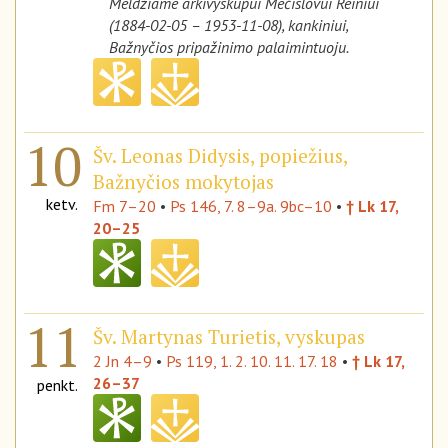
Meldžiame arkivyskupui Mečislovui Reiniui
(1884-02-05 – 1953-11-08), kankiniui,
Bažnyčios pripažinimo palaimintuoju.
10
Šv. Leonas Didysis, popiežius,
Bažnyčios mokytojas
ketv.
Fm 7–20
•
Ps 146, 7. 8–9a. 9bc–10
•
† Lk 17,
20–25
11
Šv. Martynas Turietis, vyskupas
2 Jn 4–9
•
Ps 119, 1. 2. 10. 11. 17. 18
•
† Lk 17,
26–37
penkt.