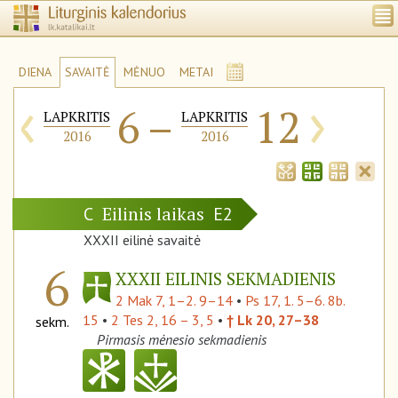
DIENA
SAVAITĖ
MĖNUO
METAI
‹
›
6
–
12
LAPKRITIS
LAPKRITIS
2016
2016
Eilinis laikas
C
E2
XXXII eilinė savaitė
6
XXXII EILINIS SEKMADIENIS
2 Mak 7, 1–2. 9–14
•
Ps 17, 1. 5–6. 8b.
15
•
2 Tes 2, 16 – 3, 5
•
† Lk 20, 27–38
sekm.
Pirmasis mėnesio sekmadienis