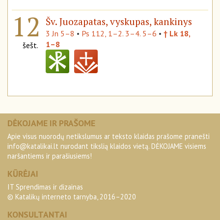
12
Šv. Juozapatas, vyskupas, kankinys
3 Jn 5–8
•
Ps 112, 1–2. 3–4. 5–6
•
† Lk 18,
1–8
šešt.
DĖKOJAME IR PRAŠOME
Apie visus nuorodų netikslumus ar teksto klaidas prašome pranešti
info@katalikai.lt
nurodant tikslią klaidos vietą. DĖKOJAME visiems
naršantiems ir parašiusiems!
KŪRĖJAI
IT Sprendimas ir dizainas
© Katalikų interneto tarnyba, 2016–2020
KONSULTANTAI