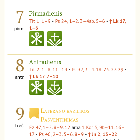
7
Pirmadienis
Tit 1, 1–9
•
Ps 24, 1–2. 3–4ab. 5–6
•
† Lk 17,
1–6
pirm.
8
Antradienis
Tit 2, 1–8. 11–14
•
Ps 37, 3–4. 18. 23. 27. 29
•
† Lk 17, 7–10
antr.
9
Laterano bazilikos
Pašventinimas
treč.
Ez 47, 1–2. 8–9. 12
arba
1 Kor 3, 9b–11. 16–
17
•
Ps 46, 2–3. 5–6. 8–9
•
† Jn 2, 13–22