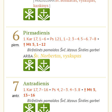
Šv. Bonifacas, vyskupas,
PRALEIDŽIAMA
kankinys
6
Pirmadienis
1 Kar 17, 1–6
•
Ps 121, 1–2. 3–4. 5–6. 7–8
•
† Mt 5, 1–12
pirm.
Birželinės pamaldos Švč. Jėzaus Širdies garbei
Šv. Norbertas, vyskupas
ARBA
7
Antradienis
1 Kar 17, 7–16
•
Ps 4, 2–3. 4–5. 8
•
† Mt 5,
13–16
antr.
Birželinės pamaldos Švč. Jėzaus Širdies garbei