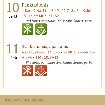
10
Penktadienis
1 Kar 19, 9a. 11–16
•
Ps 27, 7–8a. 8b–9abc.
13–14
•
† Mt 5, 27–32
penkt.
Birželinės pamaldos Švč. Jėzaus Širdies garbei
11
Šv. Barnabas, apaštalas
Apd 11, 21–26; 13, 1–3
•
Ps 98, 1. 2–3ab. 3c–
4. 5–6
•
† Mt 10, 7–13
šešt.
Birželinės pamaldos Švč. Jėzaus Širdies garbei
DĖKOJAME IR PRAŠOME