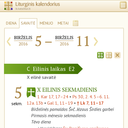
DIENA
SAVAITĖ
MĖNUO
METAI
‹
›
5
–
11
BIRŽELIS
BIRŽELIS
2016
2016
Eilinis laikas
C
E2
X eilinė savaitė
5
X EILINIS SEKMADIENIS
1 Kar 17, 17–24
•
Ps 30, 2. 4. 5–6. 11.
12a. 13b
•
Gal 1, 11–19
•
† Lk 7, 11–17
sekm.
Birželinės pamaldos Švč. Jėzaus Širdies garbei
Pirmasis mėnesio sekmadienis
Tėvo diena