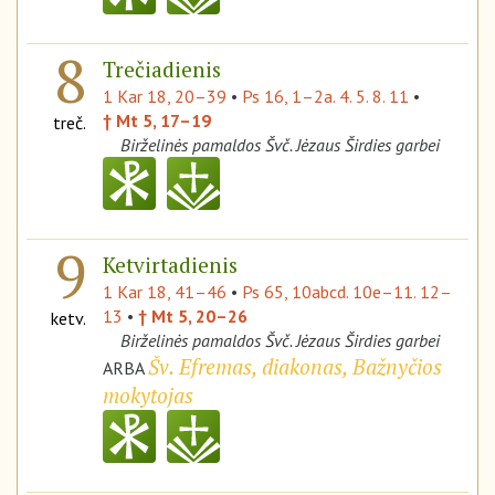
8
Trečiadienis
1 Kar 18, 20–39
•
Ps 16, 1–2a. 4. 5. 8. 11
•
† Mt 5, 17–19
treč.
Birželinės pamaldos Švč. Jėzaus Širdies garbei
9
Ketvirtadienis
1 Kar 18, 41–46
•
Ps 65, 10abcd. 10e–11. 12–
13
•
† Mt 5, 20–26
ketv.
Birželinės pamaldos Švč. Jėzaus Širdies garbei
Šv. Efremas, diakonas, Bažnyčios
ARBA
mokytojas