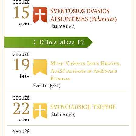
GEGUŽĖ
15
ŠVENTOSIOS DVASIOS
ATSIUNTIMAS (
Sekminės
)
sekm.
Iškilmė (S/2)
Eilinis laikas
C
E2
GEGUŽĖ
19
Mūsų Viešpats Jėzus Kristus,
Aukščiausiasis ir Amžinasis
ketv.
Kunigas
Šventė (F/8f)
GEGUŽĖ
22
ŠVENČIAUSIOJI TREJYBĖ
Iškilmė (S/3)
sekm.
GEGUŽĖ