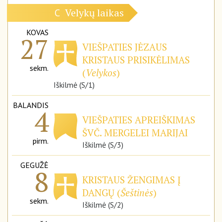
Velykų laikas
C
KOVAS
27
VIEŠPATIES JĖZAUS
KRISTAUS PRISIKĖLIMAS
sekm.
(
Velykos
)
Iškilmė (S/1)
BALANDIS
4
VIEŠPATIES APREIŠKIMAS
ŠVČ. MERGELEI MARIJAI
pirm.
Iškilmė (S/3)
GEGUŽĖ
8
KRISTAUS ŽENGIMAS Į
DANGŲ (
Šeštinės
)
sekm.
Iškilmė (S/2)