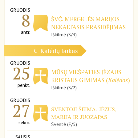
GRUODIS
8
ŠVČ. MERGELĖS MARIJOS
NEKALTASIS PRASIDĖJIMAS
antr.
Iškilmė (S/3)
Kalėdų laikas
C
GRUODIS
25
MŪSŲ VIEŠPATIES JĖZAUS
KRISTAUS GIMIMAS (
Kalėdos
)
penkt.
Iškilmė (S/2)
GRUODIS
27
ŠVENTOJI ŠEIMA: JĖZUS,
MARIJA IR JUOZAPAS
sekm.
Šventė (F/5)
SAUSIS