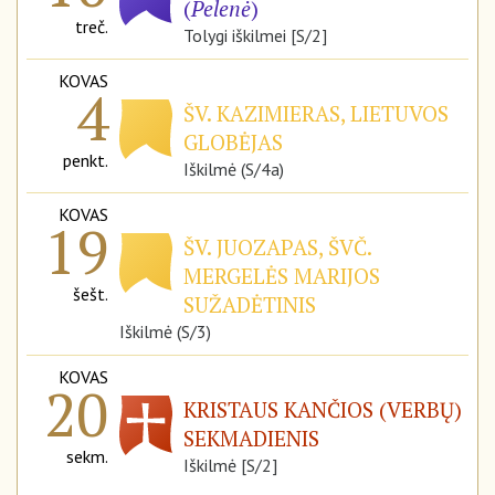
(
Pelenė
)
treč.
Tolygi iškilmei [S/2]
KOVAS
4
ŠV. KAZIMIERAS, LIETUVOS
GLOBĖJAS
penkt.
Iškilmė (S/4a)
KOVAS
19
ŠV. JUOZAPAS, ŠVČ.
MERGELĖS MARIJOS
šešt.
SUŽADĖTINIS
Iškilmė (S/3)
KOVAS
20
KRISTAUS KANČIOS (VERBŲ)
SEKMADIENIS
sekm.
Iškilmė [S/2]