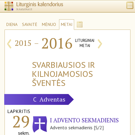
DIENA
SAVAITĖ
MĖNUO
METAI
‹
›
2016
2015
–
LITURGINIAI
METAI
SVARBIAUSIOS IR
KILNOJAMOSIOS
ŠVENTĖS
Adventas
C
LAPKRITIS
29
I ADVENTO SEKMADIENIS
Advento sekmadienis [S/2]
sekm.