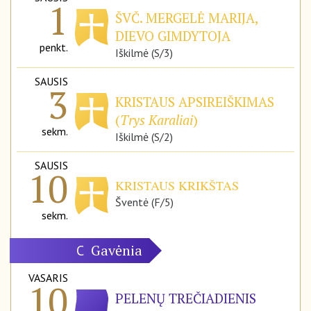
1
ŠVČ. MERGELĖ MARIJA,
DIEVO GIMDYTOJA
penkt.
Iškilmė (S/3)
SAUSIS
3
KRISTAUS APSIREIŠKIMAS
(
Trys Karaliai
)
sekm.
Iškilmė (S/2)
SAUSIS
10
KRISTAUS KRIKŠTAS
Šventė (F/5)
sekm.
Gavėnia
C
VASARIS
10
PELENŲ TREČIADIENIS