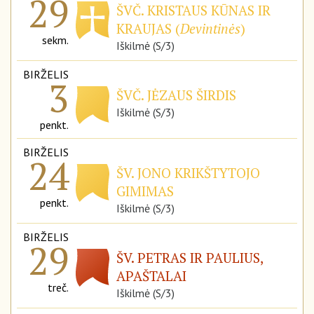
29
ŠVČ. KRISTAUS KŪNAS IR
KRAUJAS (
Devintinės
)
sekm.
Iškilmė (S/3)
BIRŽELIS
3
ŠVČ. JĖZAUS ŠIRDIS
Iškilmė (S/3)
penkt.
BIRŽELIS
24
ŠV. JONO KRIKŠTYTOJO
GIMIMAS
penkt.
Iškilmė (S/3)
BIRŽELIS
29
ŠV. PETRAS IR PAULIUS,
APAŠTALAI
treč.
Iškilmė (S/3)