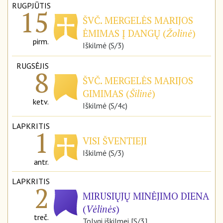
RUGPJŪTIS
15
ŠVČ. MERGELĖS MARIJOS
ĖMIMAS Į DANGŲ (
Žolinė
)
pirm.
Iškilmė (S/3)
RUGSĖJIS
8
ŠVČ. MERGELĖS MARIJOS
GIMIMAS (
Šilinė
)
ketv.
Iškilmė (S/4c)
LAPKRITIS
1
VISI ŠVENTIEJI
Iškilmė (S/3)
antr.
LAPKRITIS
2
MIRUSIŲJŲ MINĖJIMO DIENA
(
Vėlinės
)
treč.
Tolygi iškilmei [S/3]