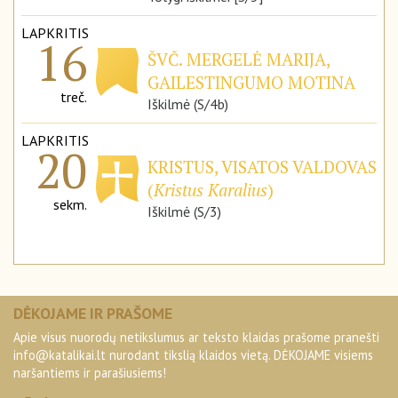
LAPKRITIS
16
ŠVČ. MERGELĖ MARIJA,
GAILESTINGUMO MOTINA
treč.
Iškilmė (S/4b)
LAPKRITIS
20
KRISTUS, VISATOS VALDOVAS
(
Kristus Karalius
)
sekm.
Iškilmė (S/3)
DĖKOJAME IR PRAŠOME
Apie visus nuorodų netikslumus ar teksto klaidas prašome pranešti
info@katalikai.lt
nurodant tikslią klaidos vietą. DĖKOJAME visiems
naršantiems ir parašiusiems!