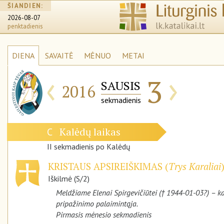
ŠIANDIEN:
2026-08-07
penktadienis
DIENA
SAVAITĖ
MĖNUO
METAI
‹
›
3
SAUSIS
2016
sekmadienis
Kalėdų laikas
C
II sekmadienis po Kalėdų
KRISTAUS APSIREIŠKIMAS (
Trys Karaliai
Iškilmė (S/2)
Meldžiame Elenai Spirgevičiūtei († 1944-01-03?) – kat
pripažinimo palaimintąja.
Pirmasis mėnesio sekmadienis