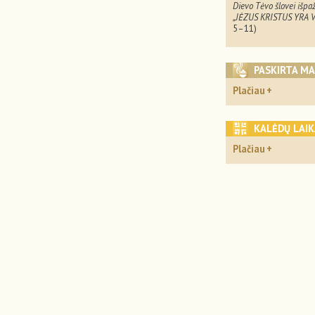
Dievo Tėvo šlovei išpaž
„JĖZUS KRISTUS YRA V
5–11)
PASKIRTA M
Plačiau
KALĖDŲ LAI
Plačiau