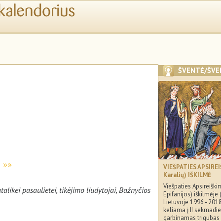
ŠVENTĖ/ŠVE
)
VIEŠPATIES APSIREI
Karalių) IŠKILMĖ
Viešpaties Apsireiški
alikei pasaulietei, tikėjimo liudytojai, Bažnyčios
Epifanijos) iškilmėje 
Lietuvoje 1996–2018
keliama į II sekmadi
garbinamas trigubas 