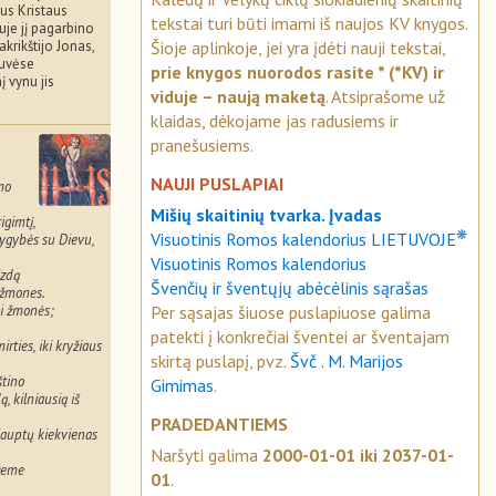
us Kristaus
tekstai turi būti imami iš naujos KV knygos.
uje jį pagarbino
Šioje aplinkoje, jei yra įdėti nauji tekstai,
akrikštijo Jonas,
tuvėse
prie knygos nuorodos rasite * (*KV) ir
 vynu jis
viduje – naują maketą
. Atsiprašome už
klaidas, dėkojame jas radusiems ir
pranešusiems.
NAUJI PUSLAPIAI
mo
Mišių skaitinių tvarka. Įvadas
igimtį,
❋
Visuotinis Romos kalendorius LIETUVOJE
lygybės su Dievu,
Visuotinis Romos kalendorius
izdą
Švenčių ir šventųjų abėcėlinis sąrašas
 žmones.
Per sąsajas šiuose puslapiuose galima
isi žmonės;
patekti į konkrečiai šventei ar šventajam
rties, iki kryžiaus
skirtą puslapį, pvz.
Švč . M. Marijos
štino
Gimimas
.
, kilniausią iš
PRADEDANTIEMS
lauptų kiekvienas
Naršyti galima
2000-01-01 iki 2037-01-
 žeme
01
.