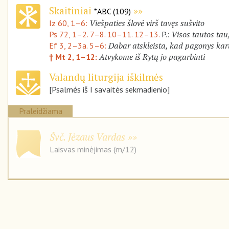
Skaitiniai
*ABC (109)
Viešpaties šlovė virš tavęs sušvito
Iz 60, 1–6:
Visos tautos tau
Ps 72, 1–2. 7–8. 10–11. 12–13.
P.:
Dabar atskleista, kad pagonys kar
Ef 3, 2–3a. 5–6:
Atvykome iš Rytų jo pagarbinti
† Mt 2, 1–12:
Valandų liturgija iškilmės
[Psalmės iš I savaitės sekmadienio]
Praleidžiama
Švč. Jėzaus Vardas
Laisvas minėjimas (m/12)