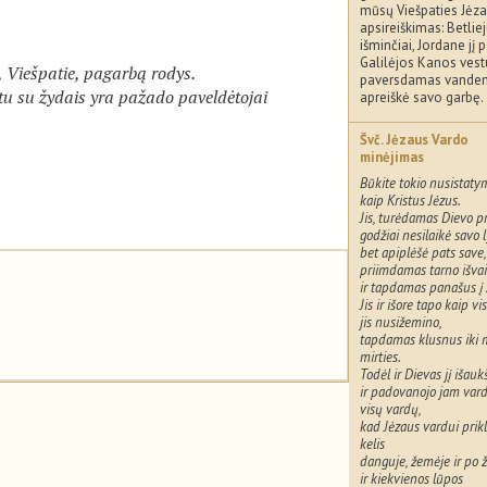
mūsų Viešpaties Jėza
apsireiškimas: Betliej
išminčiai, Jordane jį p
Galilėjos Kanos ves
, Viešpatie, pagarbą rodys.
paversdamas vandenį
tu su žydais yra pažado paveldėtojai
apreiškė savo garbę.
Švč. Jėzaus Vardo
minėjimas
Būkite tokio nusistaty
kaip Kristus Jėzus.
Jis, turėdamas Dievo pr
godžiai nesilaikė savo 
bet apiplėšė pats save,
priimdamas tarno išva
ir tapdamas panašus į
Jis ir išore tapo kaip v
jis nusižemino,
tapdamas klusnus iki mi
mirties.
Todėl ir Dievas jį išauk
ir padovanojo jam vardą
visų vardų,
kad Jėzaus vardui prik
kelis
danguje, žemėje ir po
ir kiekvienos lūpos