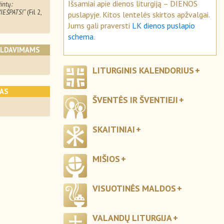
Išsamiai apie dienos liturgiją – DIENOS
intų:
IEŠPATS!“
(Fil 2,
puslapyje. Kitos lentelės skirtos apžvalgai.
Jums gali praversti
LK dienos puslapio
schema
.
ALDAVIMAMS
LITURGINIS KALENDORIUS
KAS
ŠVENTĖS IR ŠVENTIEJI
SKAITINIAI
MIŠIOS
VISUOTINĖS MALDOS
VALANDŲ LITURGIJA