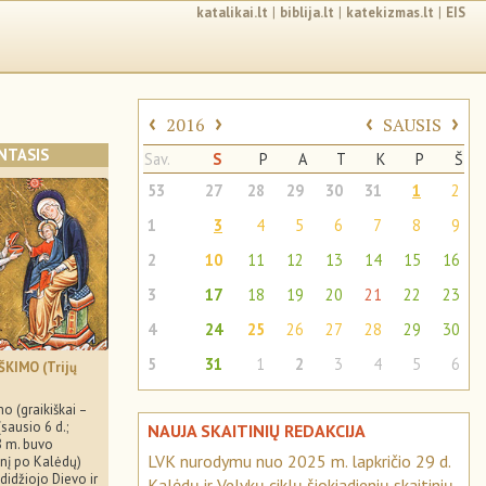
katalikai.lt
|
biblija.lt
|
katekizmas.lt
|
EIS
‹
›
‹
›
2016
SAUSIS
NTASIS
Sav.
S
P
A
T
K
P
Š
53
27
28
29
30
31
1
2
1
3
4
5
6
7
8
9
2
10
11
12
13
14
15
16
3
17
18
19
20
21
22
23
4
24
25
26
27
28
29
30
5
31
1
2
3
4
5
6
ŠKIMO (Trijų
mo (graikiškai –
(sausio 6 d.;
NAUJA SKAITINIŲ REDAKCIJA
 m. buvo
LVK nurodymu nuo 2025 m. lapkričio 29 d.
enį po Kalėdų)
didžiojo Dievo ir
Kalėdų ir Velykų ciklų šiokiadienių skaitinių