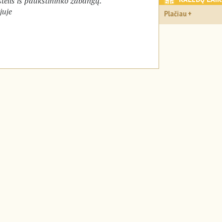
telis iš paukštininko žabangų.
juje
Plačiau