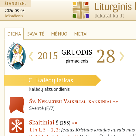
ŠIANDIEN:
2026-08-08
šeštadienis
DIENA
SAVAITĖ
MĖNUO
METAI
‹
›
28
GRUODIS
2015
pirmadienis
Kalėdų laikas
C
Kalėdų aštuondienis
Šv. Nekaltieji Vaikeliai, kankiniai
Šventė (F/7)
Skaitiniai
Š (255)
Jėzaus Kristaus kraujas apvalo mus
1 Jn 1, 5 – 2, 2: