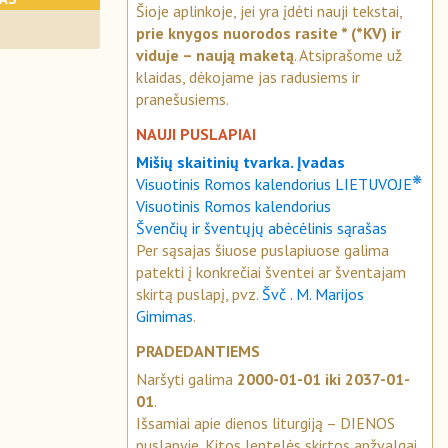
Šioje aplinkoje, jei yra įdėti nauji tekstai,
prie knygos nuorodos rasite * (*KV) ir
viduje – naują maketą
. Atsiprašome už
klaidas, dėkojame jas radusiems ir
pranešusiems.
NAUJI PUSLAPIAI
Mišių skaitinių tvarka. Įvadas
❋
Visuotinis Romos kalendorius LIETUVOJE
Visuotinis Romos kalendorius
Švenčių ir šventųjų abėcėlinis sąrašas
Per sąsajas šiuose puslapiuose galima
patekti į konkrečiai šventei ar šventajam
skirtą puslapį, pvz.
Švč . M. Marijos
Gimimas
.
PRADEDANTIEMS
Naršyti galima
2000-01-01 iki 2037-01-
01
.
Išsamiai apie dienos liturgiją – DIENOS
puslapyje. Kitos lentelės skirtos apžvalgai.