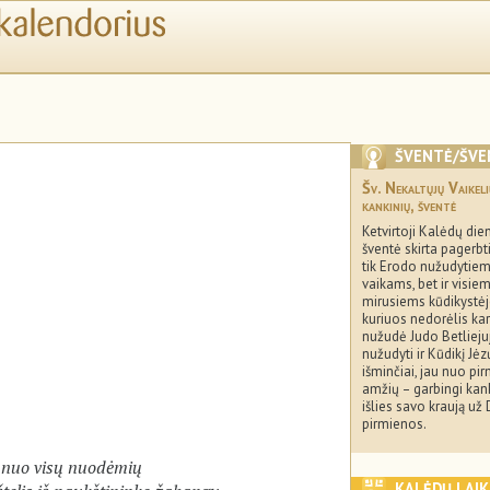
ŠVENTĖ/ŠVE
Šv. Nekaltųjų Vaikeli
kankinių, šventė
Ketvirtoji Kalėdų dien
šventė skirta pagerbt
tik Erodo nužudytiem
vaikams, bet ir visie
mirusiems kūdikystėje
kuriuos nedorėlis ka
nužudė Judo Betliej
nužudyti ir Kūdikį Jėz
išminčiai, jau nuo pi
amžių – garbingi kanki
išlies savo kraują už D
pirmienos.
 nuo visų nuodėmių
KALĖDŲ LAI