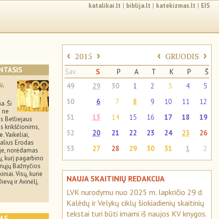
katalikai.lt
|
biblija.lt
|
katekizmas.lt
|
EIS
‹
›
‹
›
2015
GRUODIS
NTASIS
Sav.
S
P
A
T
K
P
Š
ų,
49
29
30
1
2
3
4
5
50
6
7
8
9
10
11
12
a. Ši
i ne
51
13
14
15
16
17
18
19
s Betliejaus
ms krikščionims,
52
20
21
22
23
24
25
26
. Vaikeliai,
ralius Erodas
53
27
28
29
30
31
1
2
uje, norėdamas
ų, kurį pagarbino
rmųjų Bažnyčios
niai. Visų, kurie
NAUJA SKAITINIŲ REDAKCIJA
ievą ir Avinėlį,
LVK nurodymu nuo 2025 m. lapkričio 29 d.
Kalėdų ir Velykų ciklų šiokiadienių skaitinių
tekstai turi būti imami iš naujos KV knygos.
KAS