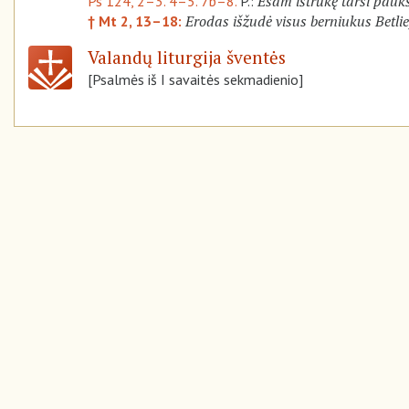
Esam ištrūkę tarsi paukš
Ps 124, 2–3. 4–5. 7b–8.
P.:
Erodas išžudė visus berniukus Betlie
† Mt 2, 13–18:
Valandų liturgija šventės
[Psalmės iš I savaitės sekmadienio]