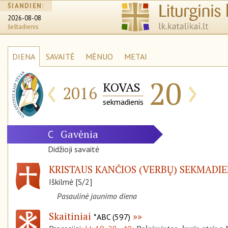
ŠIANDIEN:
2026-08-08
šeštadienis
DIENA
SAVAITĖ
MĖNUO
METAI
‹
›
20
KOVAS
2016
sekmadienis
Gavėnia
C
Didžioji savaitė
KRISTAUS KANČIOS (VERBŲ) SEKMADIE
Iškilmė [S/2]
Pasaulinė jaunimo diena
Skaitiniai
*ABC (597)