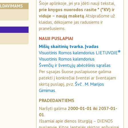
Šioje aplinkoje, jei yra įdėti nauji tekstai,
ALDAVIMAMS
prie knygos nuorodos rasite * (*KV) ir
viduje – naują maketą
. Atsiprašome už
klaidas, dėkojame jas radusiems ir
pranešusiems.
NAUJI PUSLAPIAI
Mišių skaitinių tvarka. Įvadas
❋
Visuotinis Romos kalendorius LIETUVOJE
Visuotinis Romos kalendorius
Švenčių ir šventųjų abėcėlinis sąrašas
Per sąsajas šiuose puslapiuose galima
patekti į konkrečiai šventei ar šventajam
skirtą puslapį, pvz.
Švč . M. Marijos
Gimimas
.
PRADEDANTIEMS
Naršyti galima
2000-01-01 iki 2037-01-
01
.
Išsamiai apie dienos liturgiją – DIENOS
puslapyje. Kitos lentelės skirtos apžvalgai.