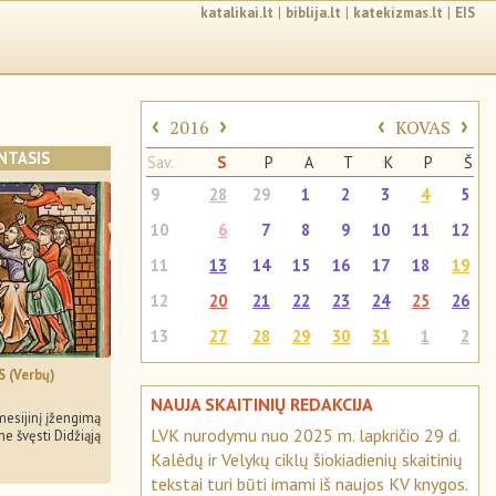
katalikai.lt
|
biblija.lt
|
katekizmas.lt
|
EIS
‹
›
‹
›
2016
KOVAS
NTASIS
Sav.
S
P
A
T
K
P
Š
9
28
29
1
2
3
4
5
10
6
7
8
9
10
11
12
11
13
14
15
16
17
18
19
12
20
21
22
23
24
25
26
13
27
28
29
30
31
1
2
 (Verbų)
ė
NAUJA SKAITINIŲ REDAKCIJA
esijinį įžengimą
LVK nurodymu nuo 2025 m. lapkričio 29 d.
me švęsti Didžiąją
Kalėdų ir Velykų ciklų šiokiadienių skaitinių
tekstai turi būti imami iš naujos KV knygos.