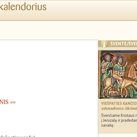
ŠVENTĖ/ŠVE
NIS
VIEŠPATIES KANČIOS
sekmadienio iškilm
Švenčiame Kristaus m
į Jeruzalę ir pradeda
savaitę.