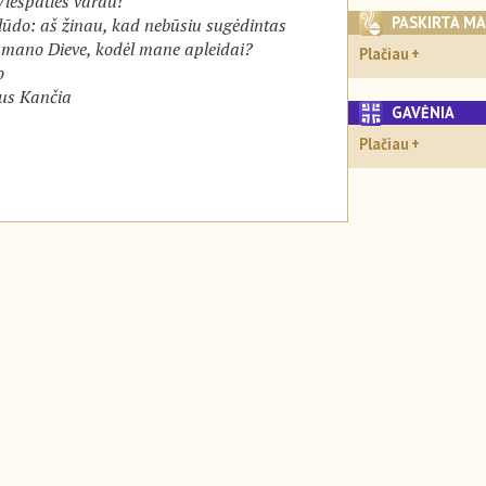
Viešpaties vardu!
PASKIRTA M
lūdo: aš žinau, kad nebūsiu sugėdintas
 mano Dieve, kodėl mane apleidai?
Plačiau
o
aus Kančia
GAVĖNIA
Plačiau