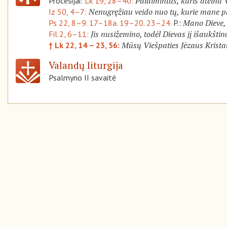
Palaimintas, kuris ateina 
Procesijai:
Lk 19, 28–40:
Nenugręžiau veido nuo tų, kurie mane p
Iz 50, 4–7:
Mano Dieve,
Ps 22, 8–9. 17–18a. 19–20. 23–24.
P.:
Jis nusižemino, todėl Dievas jį išaukštin
Fil 2, 6–11:
Mūsų Viešpaties Jėzaus Krist
† Lk 22, 14 – 23, 56:
Valandų liturgija
Psalmyno II savaitė