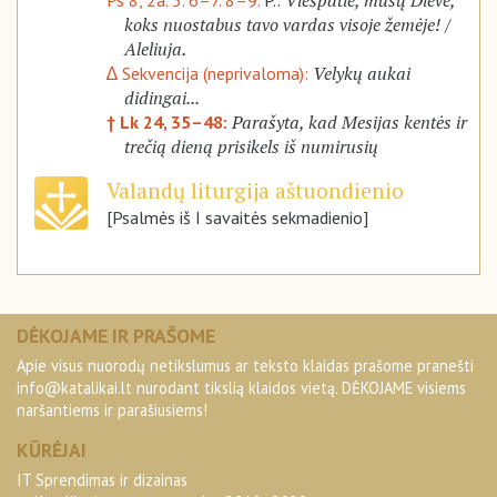
Viešpatie, mūsų Dieve,
Ps 8, 2a. 5. 6–7. 8–9.
P.:
koks nuostabus tavo vardas visoje žemėje! /
Aleliuja.
Velykų aukai
∆ Sekvencija (neprivaloma):
didingai...
Parašyta, kad Mesijas kentės ir
† Lk 24, 35–48:
trečią dieną prisikels iš numirusių
Valandų liturgija aštuondienio
[Psalmės iš I savaitės sekmadienio]
DĖKOJAME IR PRAŠOME
Apie visus nuorodų netikslumus ar teksto klaidas prašome pranešti
info@katalikai.lt
nurodant tikslią klaidos vietą. DĖKOJAME visiems
naršantiems ir parašiusiems!
KŪRĖJAI
IT Sprendimas ir dizainas