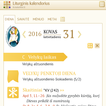
DIENA
SAVAITĖ
MĖNUO
METAI
‹
›
31
KOVAS
2016
ketvirtadienis
Velykų laikas
C
Velykų aštuondienis
VELYKŲ PENKTOJI DIENA
Velykų aštuondienio šiokiadienis (S/2)
Skaitiniai
*KV (242)
Jūs nužudėte gyvybės kūrėją, kurį
Apd 3, 11–26:
Dievas prikėlė iš numirusių