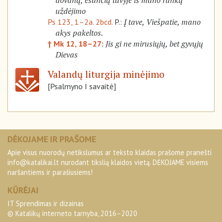
dovaną, esančią tavyje iš mano rankų
uždėjimo
Į tave, Viešpatie, mano
Ps 123, 1–2a. 2bcd.
P.:
akys pakeltos.
Jis gi ne mirusiųjų, bet gyvųjų
† Mk 12, 18–27:
Dievas
Valandų liturgija minėjimo
[Psalmyno I savaitė]
DĖKOJAME IR PRAŠOME
Apie visus nuorodų netikslumus ar teksto klaidas prašome pranešti
info@katalikai.lt
nurodant tikslią klaidos vietą. DĖKOJAME visiems
naršantiems ir parašiusiems!
KŪRĖJAI
IT Sprendimas ir dizainas
© Katalikų interneto tarnyba, 2016–2020