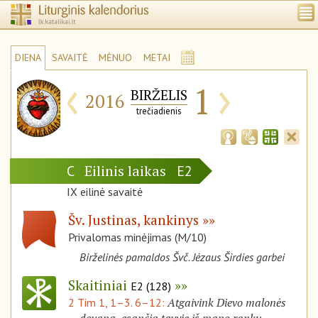
DIENA
SAVAITĖ
MĖNUO
METAI
‹
›
1
BIRŽELIS
2016
trečiadienis
Eilinis laikas
C
E2
IX eilinė savaitė
Šv. Justinas, kankinys
Privalomas minėjimas (M/10)
Birželinės pamaldos Švč. Jėzaus Širdies garbei
Skaitiniai
E2 (128)
Atgaivink Dievo malonės
2 Tim 1, 1–3. 6–12: