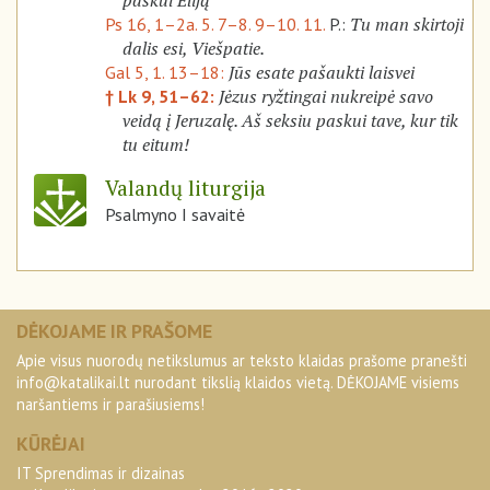
paskui Eliją
Tu man skirtoji
Ps 16, 1–2a. 5. 7–8. 9–10. 11.
P.:
dalis esi, Viešpatie.
Jūs esate pašaukti laisvei
Gal 5, 1. 13–18:
Jėzus ryžtingai nukreipė savo
† Lk 9, 51–62:
veidą į Jeruzalę. Aš seksiu paskui tave, kur tik
tu eitum!
Valandų liturgija
Psalmyno I savaitė
DĖKOJAME IR PRAŠOME
Apie visus nuorodų netikslumus ar teksto klaidas prašome pranešti
info@katalikai.lt
nurodant tikslią klaidos vietą. DĖKOJAME visiems
naršantiems ir parašiusiems!
KŪRĖJAI
IT Sprendimas ir dizainas