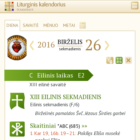
DIENA
SAVAITĖ
MĖNUO
METAI
‹
›
26
BIRŽELIS
2016
sekmadienis
Eilinis laikas
C
E2
XIII eilinė savaitė
XIII EILINIS SEKMADIENIS
Eilinis sekmadienis (F/6)
Birželinės pamaldos Švč. Jėzaus Širdies garbei
Skaitiniai
*ABC (685)
Pakilęs Eliša nusekė
1 Kar 19, 16b. 19–21: