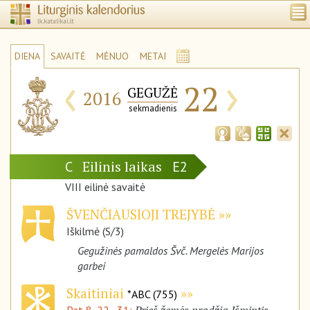
DIENA
SAVAITĖ
MĖNUO
METAI
‹
›
22
GEGUŽĖ
2016
sekmadienis
Eilinis laikas
C
E2
VIII eilinė savaitė
ŠVENČIAUSIOJI TREJYBĖ
Iškilmė (S/3)
Gegužinės pamaldos Švč. Mergelės Marijos
garbei
Skaitiniai
*ABC (755)