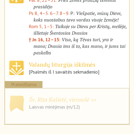
Prieš žemės pradžią Išmintis
Pat 8, 22–31:
prasidėjo
Viešpatie, mūsų Dieve,
Ps 8, 4–5. 6–7. 8–9.
P.:
koks nuostabus tavo vardas visoje žemėje!
Taikoje su Dievu per Kristų, meilėje,
Rom 5, 1–5:
išlietoje Šventosios Dvasios
Visa, ką Tėvas turi, yra ir
† Jn 16, 12–15:
mano; Dvasia ims iš to, kas mano, ir jums tai
paskelbs
Valandų liturgija iškilmės
[Psalmės iš I savaitės sekmadienio]
Praleidžiama
Šv. Rita Kašietė, vienuolė
Laisvas minėjimas (m/12)