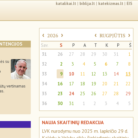
katalikai.lt
|
biblija.lt
|
katekizmas.lt
|
EIS
‹
›
‹
›
2026
RUGPJŪTIS
INTENCIJOS
Sav.
S
P
A
T
K
P
Š
31
26
27
28
29
30
31
1
ės su
32
2
3
4
5
6
7
8
o
33
9
10
11
12
13
14
15
34
16
17
18
19
20
21
22
būtų vertinamas
as.
35
23
24
25
26
27
28
29
36
30
31
1
2
3
4
5
NAUJA SKAITINIŲ REDAKCIJA
S
LVK nurodymu nuo 2025 m. lapkričio 29 d.
Kalėdų ir Velykų ciklų šiokiadienių skaitinių