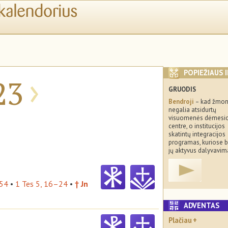
›
POPIEŽIAUS 
23
GRUODIS
Bendroji
– kad žmon
negalia atsidurtų
visuomenės dėmesi
centre, o institucijos
skatintų integracijos
programas, kuriose 
jų aktyvus dalyvavim
–54
•
1 Tes 5, 16–24
•
† Jn
ADVENTA
Plačiau