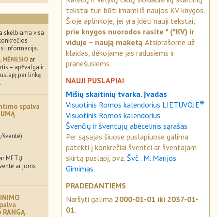
tekstai turi būti imami iš naujos KV knygos.
Šioje aplinkoje, jei yra įdėti nauji tekstai,
prie knygos nuorodos rasite * (*KV) ir
a skelbiama visa
konkrečios
viduje – naują maketą
. Atsiprašome už
usi informacija.
klaidas, dėkojame jas radusiems ir
, MĖNESIO
ar
pranešusiems.
tis – apžvalga ir
uslapį per linką
NAUJI PUSLAPIAI
.
Mišių skaitinių tvarka. Įvadas
❋
Visuotinis Romos kalendorius LIETUVOJE
ntimo spalva
MUMĄ
Visuotinis Romos kalendorius
Švenčių ir šventųjų abėcėlinis sąrašas
Per sąsajas šiuose puslapiuose galima
/šventė).
patekti į konkrečiai šventei ar šventajam
skirtą puslapį, pvz.
Švč . M. Marijos
 ar METŲ
šventė ar joms
Gimimas
.
PRADEDANTIEMS
INIMO
Naršyti galima
2000-01-01 iki 2037-01-
palva
01
.
mo RANGĄ