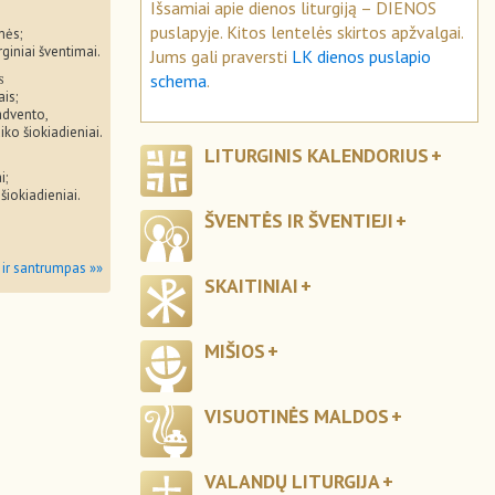
Išsamiai apie dienos liturgiją – DIENOS
puslapyje. Kitos lentelės skirtos apžvalgai.
mės;
rginiai šventimai.
Jums gali praversti
LK dienos puslapio
s
schema
.
ais;
advento,
iko šiokiadieniai.
LITURGINIS KALENDORIUS
i;
 šiokiadieniai.
ŠVENTĖS IR ŠVENTIEJI
 ir santrumpas »»
SKAITINIAI
MIŠIOS
VISUOTINĖS MALDOS
VALANDŲ LITURGIJA