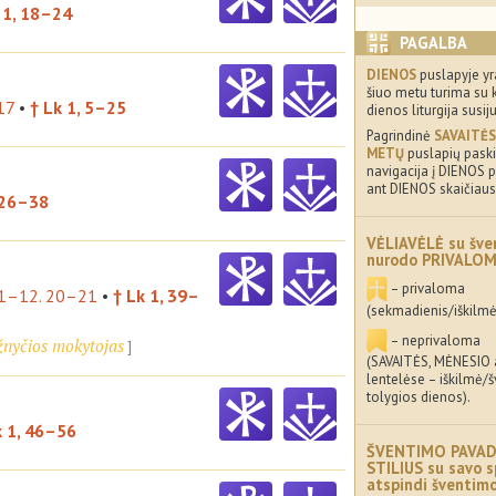
 1, 18–24
PAGALBA
DIENOS
puslapyje yr
šiuo metu turima su 
17
•
† Lk 1, 5–25
dienos liturgija susij
Pagrindinė
SAVAITĖS
METŲ
puslapių paskir
navigacija į DIENOS p
ant DIENOS skaičiaus
 26–38
VĖLIAVĖLĖ su šve
nurodo PRIVALO
– privaloma
11–12. 20–21
•
† Lk 1, 39–
(sekmadienis/iškilmė
– neprivaloma
ažnyčios mokytojas
(SAVAITĖS, MĖNESIO
lentelėse – iškilmė/
tolygios dienos).
k 1, 46–56
ŠVENTIMO PAVAD
STILIUS su savo s
atspindi šventi