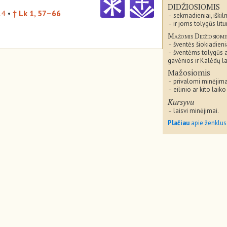
DIDŽIOSIOMIS
14
•
† Lk 1, 57–66
– sekmadieniai, iškil
– ir joms tolygūs litu
Mažomis Didžiosiomi
– šventės šiokiadieni
– šventėms tolygūs 
gavėnios ir Kalėdų la
Mažosiomis
– privalomi minėjima
– eilinio ar kito laiko
Kursyvu
– laisvi minėjimai.
Plačiau
apie ženklus