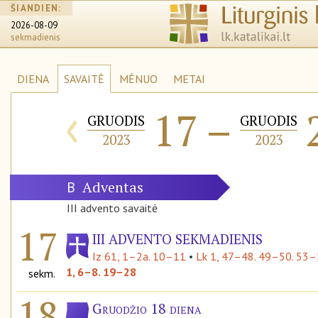
ŠIANDIEN:
2026-08-09
sekmadienis
DIENA
SAVAITĖ
MĖNUO
METAI
‹
17
–
GRUODIS
GRUODIS
2023
2023
Adventas
B
III advento savaitė
17
III ADVENTO SEKMADIENIS
Iz 61, 1–2a. 10–11
•
Lk 1, 47–48. 49–50. 53
1, 6–8. 19–28
sekm.
18
Gruodžio 18 diena