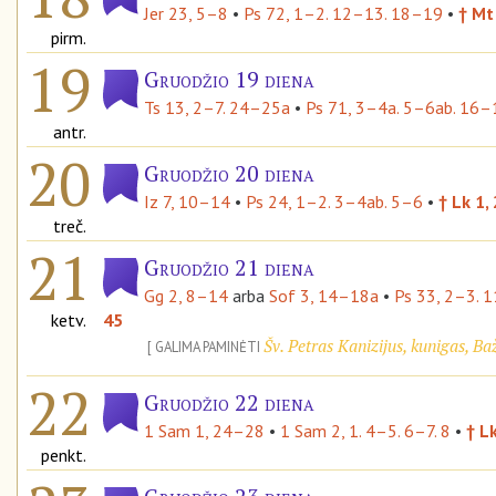
Jer 23, 5–8
•
Ps 72, 1–2. 12–13. 18–19
•
† Mt
pirm.
19
Gruodžio 19 diena
Ts 13, 2–7. 24–25a
•
Ps 71, 3–4a. 5–6ab. 16–
antr.
20
Gruodžio 20 diena
Iz 7, 10–14
•
Ps 24, 1–2. 3–4ab. 5–6
•
† Lk 1,
treč.
21
Gruodžio 21 diena
Gg 2, 8–14
arba
Sof 3, 14–18a
•
Ps 33, 2–3. 
ketv.
45
Šv. Petras Kanizijus, kunigas, B
GALIMA PAMINĖTI
22
Gruodžio 22 diena
1 Sam 1, 24–28
•
1 Sam 2, 1. 4–5. 6–7. 8
•
† L
penkt.