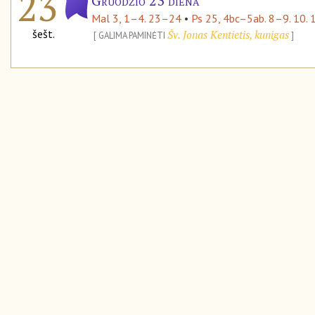
23
Gruodžio 23 diena
Mal 3, 1–4. 23–24
•
Ps 25, 4bc–5ab. 8–9. 10. 
šešt.
Šv. Jonas Kentietis, kunigas
GALIMA PAMINĖTI