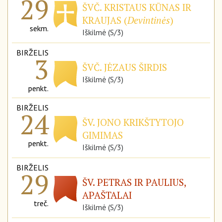
29
ŠVČ. KRISTAUS KŪNAS IR
KRAUJAS (
Devintinės
)
sekm.
Iškilmė (S/3)
BIRŽELIS
3
ŠVČ. JĖZAUS ŠIRDIS
Iškilmė (S/3)
penkt.
BIRŽELIS
24
ŠV. JONO KRIKŠTYTOJO
GIMIMAS
penkt.
Iškilmė (S/3)
BIRŽELIS
29
ŠV. PETRAS IR PAULIUS,
APAŠTALAI
treč.
Iškilmė (S/3)