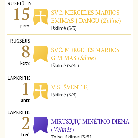
RUGPJŪTIS
15
ŠVČ. MERGELĖS MARIJOS
ĖMIMAS Į DANGŲ (
Žolinė
)
pirm.
Iškilmė (S/3)
RUGSĖJIS
8
ŠVČ. MERGELĖS MARIJOS
GIMIMAS (
Šilinė
)
ketv.
Iškilmė (S/4c)
LAPKRITIS
1
VISI ŠVENTIEJI
Iškilmė (S/3)
antr.
LAPKRITIS
2
MIRUSIŲJŲ MINĖJIMO DIENA
(
Vėlinės
)
treč.
Tolygi iškilmei [S/3]