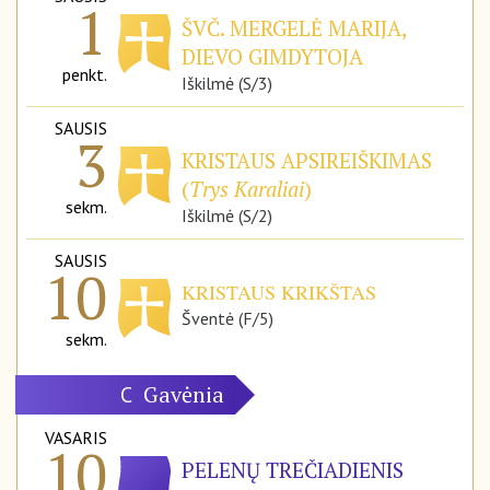
1
ŠVČ. MERGELĖ MARIJA,
DIEVO GIMDYTOJA
penkt.
Iškilmė (S/3)
SAUSIS
3
KRISTAUS APSIREIŠKIMAS
(
Trys Karaliai
)
sekm.
Iškilmė (S/2)
SAUSIS
10
KRISTAUS KRIKŠTAS
Šventė (F/5)
sekm.
Gavėnia
C
VASARIS
10
PELENŲ TREČIADIENIS