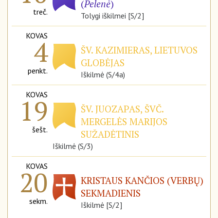
(
Pelenė
)
treč.
Tolygi iškilmei [S/2]
KOVAS
4
ŠV. KAZIMIERAS, LIETUVOS
GLOBĖJAS
penkt.
Iškilmė (S/4a)
KOVAS
19
ŠV. JUOZAPAS, ŠVČ.
MERGELĖS MARIJOS
šešt.
SUŽADĖTINIS
Iškilmė (S/3)
KOVAS
20
KRISTAUS KANČIOS (VERBŲ)
SEKMADIENIS
sekm.
Iškilmė [S/2]