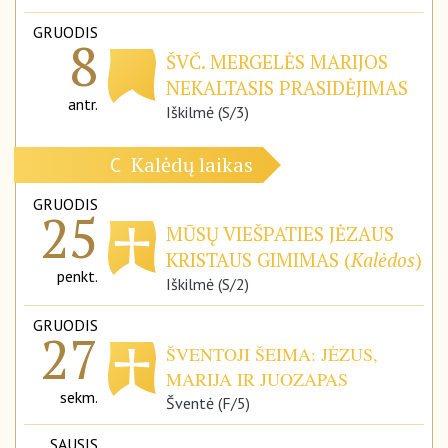
GRUODIS
8
ŠVČ. MERGELĖS MARIJOS
NEKALTASIS PRASIDĖJIMAS
antr.
Iškilmė (S/3)
Kalėdų laikas
C
GRUODIS
25
MŪSŲ VIEŠPATIES JĖZAUS
KRISTAUS GIMIMAS (
Kalėdos
)
penkt.
Iškilmė (S/2)
GRUODIS
27
ŠVENTOJI ŠEIMA: JĖZUS,
MARIJA IR JUOZAPAS
sekm.
Šventė (F/5)
SAUSIS