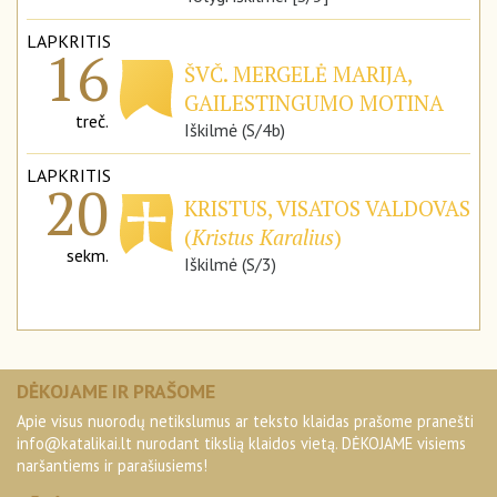
LAPKRITIS
16
ŠVČ. MERGELĖ MARIJA,
GAILESTINGUMO MOTINA
treč.
Iškilmė (S/4b)
LAPKRITIS
20
KRISTUS, VISATOS VALDOVAS
(
Kristus Karalius
)
sekm.
Iškilmė (S/3)
DĖKOJAME IR PRAŠOME
Apie visus nuorodų netikslumus ar teksto klaidas prašome pranešti
info@katalikai.lt
nurodant tikslią klaidos vietą. DĖKOJAME visiems
naršantiems ir parašiusiems!