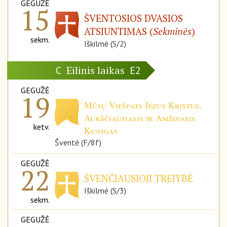
GEGUŽĖ
15
ŠVENTOSIOS DVASIOS
ATSIUNTIMAS (
Sekminės
)
sekm.
Iškilmė (S/2)
Eilinis laikas
C
E2
GEGUŽĖ
19
Mūsų Viešpats Jėzus Kristus,
Aukščiausiasis ir Amžinasis
ketv.
Kunigas
Šventė (F/8f)
GEGUŽĖ
22
ŠVENČIAUSIOJI TREJYBĖ
Iškilmė (S/3)
sekm.
GEGUŽĖ