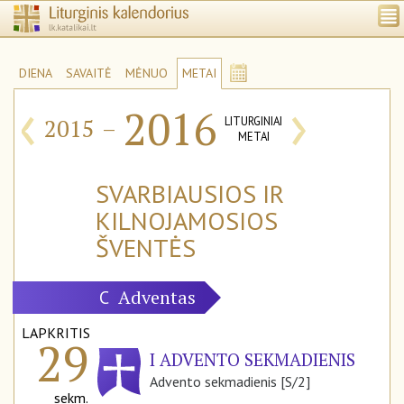
DIENA
SAVAITĖ
MĖNUO
METAI
‹
›
2016
2015
–
LITURGINIAI
METAI
SVARBIAUSIOS IR
KILNOJAMOSIOS
ŠVENTĖS
Adventas
C
LAPKRITIS
29
I ADVENTO SEKMADIENIS
Advento sekmadienis [S/2]
sekm.