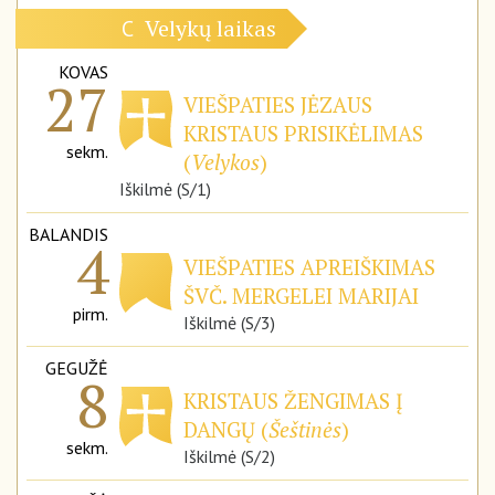
Velykų laikas
C
KOVAS
27
VIEŠPATIES JĖZAUS
KRISTAUS PRISIKĖLIMAS
sekm.
(
Velykos
)
Iškilmė (S/1)
BALANDIS
4
VIEŠPATIES APREIŠKIMAS
ŠVČ. MERGELEI MARIJAI
pirm.
Iškilmė (S/3)
GEGUŽĖ
8
KRISTAUS ŽENGIMAS Į
DANGŲ (
Šeštinės
)
sekm.
Iškilmė (S/2)