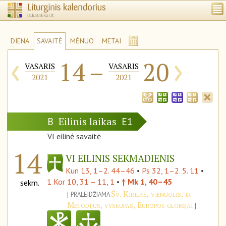
DIENA
SAVAITĖ
MĖNUO
METAI
‹
›
14
–
20
VASARIS
VASARIS
2021
2021
Eilinis laikas
B
E1
VI eilinė savaitė
14
VI EILINIS SEKMADIENIS
Kun 13, 1–2. 44–46
•
Ps 32, 1–2. 5. 11
•
1 Kor 10, 31 – 11, 1
•
† Mk 1, 40–45
sekm.
Šv. Kirilas, vienuolis, ir
PRALEIDŽIAMA
Metodijus, vyskupas, Europos globėjai