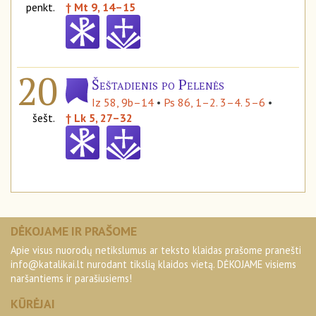
penkt.
† Mt 9, 14–15
20
Šeštadienis po Pelenės
Iz 58, 9b–14
•
Ps 86, 1–2. 3–4. 5–6
•
šešt.
† Lk 5, 27–32
DĖKOJAME IR PRAŠOME
Apie visus nuorodų netikslumus ar teksto klaidas prašome pranešti
info@katalikai.lt
nurodant tikslią klaidos vietą. DĖKOJAME visiems
naršantiems ir parašiusiems!
KŪRĖJAI