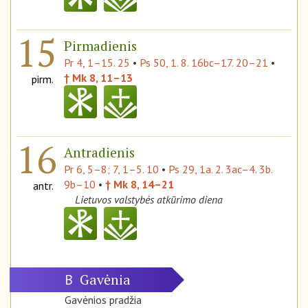
15
Pirmadienis
Pr 4, 1–15. 25
•
Ps 50, 1. 8. 16bc–17. 20–21
•
† Mk 8, 11–13
pirm.
16
Antradienis
Pr 6, 5–8; 7, 1–5. 10
•
Ps 29, 1a. 2. 3ac–4. 3b.
9b–10
•
† Mk 8, 14–21
antr.
Lietuvos valstybės atkūrimo diena
Gavėnia
B
Gavėnios pradžia