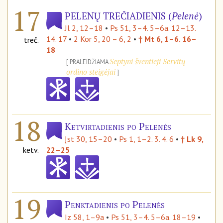
17
PELENŲ TREČIADIENIS (
Pelenė
)
Jl 2, 12–18
•
Ps 51, 3–4. 5–6a. 12–13.
14. 17
•
2 Kor 5, 20 – 6, 2
•
† Mt 6, 1–6. 16–
treč.
18
Septyni šventieji Servitų
PRALEIDŽIAMA
ordino steigėjai
18
Ketvirtadienis po Pelenės
Įst 30, 15–20
•
Ps 1, 1–2. 3. 4. 6
•
† Lk 9,
ketv.
22–25
19
Penktadienis po Pelenės
Iz 58, 1–9a
•
Ps 51, 3–4. 5–6a. 18–19
•