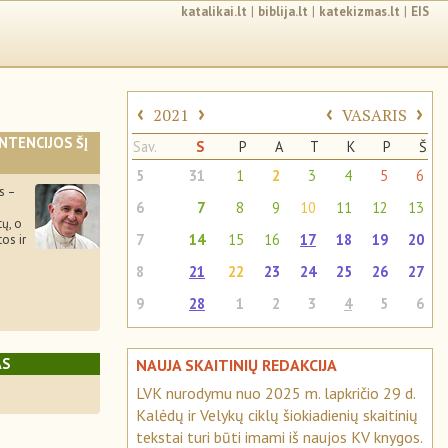
katalikai.lt
|
biblija.lt
|
katekizmas.lt
|
EIS
‹
›
‹
›
2021
VASARIS
INTENCIJOS ŠĮ
Sav.
S
P
A
T
K
P
Š
5
31
1
2
3
4
5
6
s –
6
7
8
9
10
11
12
13
ų, o
7
14
15
16
17
18
19
20
tos ir
8
21
22
23
24
25
26
27
9
28
1
2
3
4
5
6
AS
NAUJA SKAITINIŲ REDAKCIJA
LVK nurodymu nuo 2025 m. lapkričio 29 d.
Kalėdų ir Velykų ciklų šiokiadienių skaitinių
tekstai turi būti imami iš naujos KV knygos.