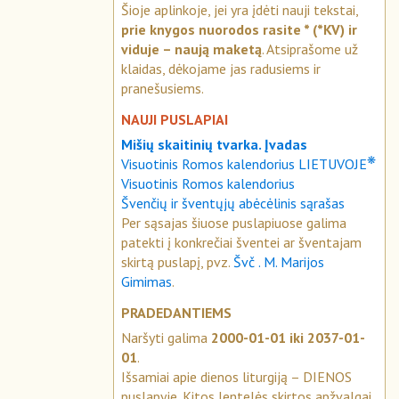
Šioje aplinkoje, jei yra įdėti nauji tekstai,
prie knygos nuorodos rasite * (*KV) ir
viduje – naują maketą
. Atsiprašome už
klaidas, dėkojame jas radusiems ir
pranešusiems.
NAUJI PUSLAPIAI
Mišių skaitinių tvarka. Įvadas
❋
Visuotinis Romos kalendorius LIETUVOJE
Visuotinis Romos kalendorius
Švenčių ir šventųjų abėcėlinis sąrašas
Per sąsajas šiuose puslapiuose galima
patekti į konkrečiai šventei ar šventajam
skirtą puslapį, pvz.
Švč . M. Marijos
Gimimas
.
PRADEDANTIEMS
Naršyti galima
2000-01-01 iki 2037-01-
01
.
Išsamiai apie dienos liturgiją – DIENOS
puslapyje. Kitos lentelės skirtos apžvalgai.