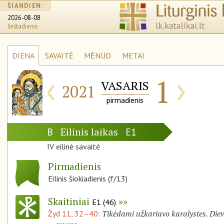
ŠIANDIEN:
2026-08-08
šeštadienis
DIENA
SAVAITĖ
MĖNUO
METAI
‹
›
1
VASARIS
2021
pirmadienis
Eilinis laikas
B
E1
IV eilinė savaitė
Pirmadienis
Eilinis šiokiadienis (f/13)
Skaitiniai
E1 (46)
Tikėdami užkariavo karalystes. Die
Žyd 11, 32–40: