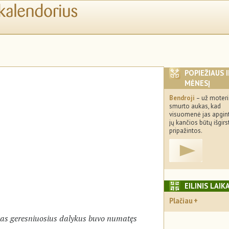
POPIEŽIAUS 
MĖNESĮ
Bendroji
– už moteri
smurto aukas, kad
visuomenė jas apgint
jų kančios būtų išgirs
pripažintos.
EILINIS LAIK
Plačiau
vas geresniuosius dalykus buvo numatęs