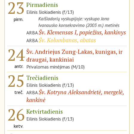
23
Pirmadienis
Eilinis šiokiadienis (f/13)
Kaišiadorių vyskupijoje: vyskupo Jono
pirm.
Ivanausko konsekravimo (2003 m.) metinės
Šv. Klemensas I, popiežius, kankinys
ARBA
Šv. Kolumbanas, abatas
ARBA
24
Šv. Andriejus Zung-Lakas, kunigas, ir
draugai, kankiniai
antr.
Privalomas minėjimas (M/10)
25
Trečiadienis
Eilinis šiokiadienis (f/13)
Šv. Kotryna Aleksandrietė, mergelė,
treč.
ARBA
kankinė
26
Ketvirtadienis
Eilinis šiokiadienis (f/13)
ketv.