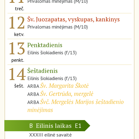
Privalomas minėjimas (M/10)
treč.
12
Šv. Juozapatas, vyskupas, kankinys
Privalomas minėjimas (M/10)
ketv.
13
Penktadienis
Eilinis šiokiadienis (f/13)
penkt.
14
Šeštadienis
Eilinis šiokiadienis (f/13)
Šv. Margarita Škotė
šešt.
ARBA
Šv. Gertrūda, mergelė
ARBA
Švč. Mergelės Marijos šeštadienio
ARBA
minėjimas
Eilinis laikas
B
E1
XXXIII eilinė savaitė