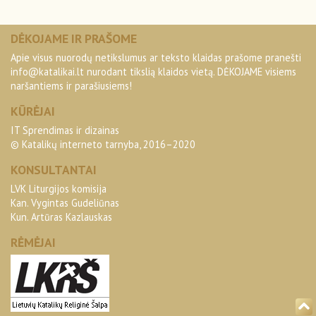
DĖKOJAME IR PRAŠOME
Apie visus nuorodų netikslumus ar teksto klaidas prašome pranešti
info@katalikai.lt
nurodant tikslią klaidos vietą. DĖKOJAME visiems
naršantiems ir parašiusiems!
KŪRĖJAI
IT Sprendimas ir dizainas
© Katalikų interneto tarnyba, 2016–2020
KONSULTANTAI
LVK Liturgijos komisija
Kan. Vygintas Gudeliūnas
Kun. Artūras Kazlauskas
RĖMĖJAI