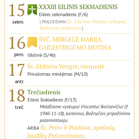
15
XXXIII EILINIS SEKMADIENIS
Eilinis sekmadienis (F/6)
Šv. Albertas Didysis, vyskupas,
sekm.
PRALEIDŽIAMA
Bažnyčios mokytojas
16
ŠVČ. MERGELĖ MARIJA,
GAILESTINGUMO MOTINA
pirm.
Iškilmė (S/4b)
17
Šv. Elzbieta Vengrė, vienuolė
Privalomas minėjimas (M/10)
antr.
18
Trečiadienis
Eilinis šiokiadienis (f/13)
Meldžiame vyskupui Vincentui Borisevičiui (†
treč.
1946-11-18), kankiniui, Bažnyčios pripažinimo
palaimintuoju.
Šv. Petro ir Pauliaus, apaštalų,
ARBA
bazilikų Pašventinimas