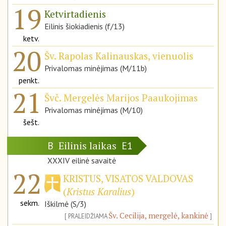
19
Ketvirtadienis
Eilinis šiokiadienis (f/13)
ketv.
20
Šv. Rapolas Kalinauskas, vienuolis
Privalomas minėjimas (M/11b)
penkt.
21
Švč. Mergelės Marijos Paaukojimas
Privalomas minėjimas (M/10)
šešt.
Eilinis laikas
B
E1
XXXIV eilinė savaitė
22
KRISTUS, VISATOS VALDOVAS
(
Kristus Karalius
)
sekm.
Iškilmė (S/3)
Šv. Cecilija, mergelė, kankinė
PRALEIDŽIAMA