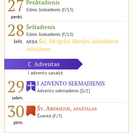
27
Penktadienis
Eilinis šiokiadienis (f/13)
penkt.
28
Šeštadienis
Eilinis šiokiadienis (f/13)
Švč. Mergelės Marijos šeštadienio
šešt.
ARBA
minėjimas
Adventas
C
I advento savaitė
29
I ADVENTO SEKMADIENIS
Advento sekmadienis [S/2]
sekm.
30
Šv. Andriejus, apaštalas
Šventė (F/7)
pirm.