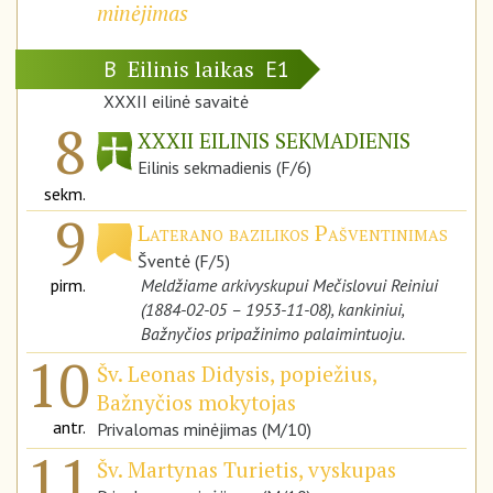
minėjimas
Eilinis laikas
B
E1
XXXII eilinė savaitė
8
XXXII EILINIS SEKMADIENIS
Eilinis sekmadienis (F/6)
sekm.
9
Laterano bazilikos Pašventinimas
Šventė (F/5)
pirm.
Meldžiame arkivyskupui Mečislovui Reiniui
(1884-02-05 – 1953-11-08), kankiniui,
Bažnyčios pripažinimo palaimintuoju.
10
Šv. Leonas Didysis, popiežius,
Bažnyčios mokytojas
antr.
Privalomas minėjimas (M/10)
11
Šv. Martynas Turietis, vyskupas