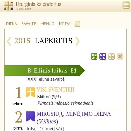
DIENA
SAVAITĖ
MĖNUO
METAI
‹
›
2015
LAPKRITIS
Eilinis laikas
B
E1
XXXI eilinė savaitė
1
VISI ŠVENTIEJI
Iškilmė (S/3)
Pirmasis mėnesio sekmadienis
sekm.
2
MIRUSIŲJŲ MINĖJIMO DIENA
(
Vėlinės
)
pirm.
Tolygi iškilmei [S/3]