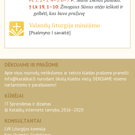
Mane Dievas palaiko.
Ps 3, 2–3. 4–5. 6–7.
P.:
Žmogaus Sūnus atėjo ieškoti ir
† Lk 19, 1–10:
gelbėti, kas buvo pražuvę
Valandų liturgija minėjimo
[Psalmyno I savaitė]
DĖKOJAME IR PRAŠOME
Apie visus nuorodų netikslumus ar teksto klaidas prašome pranešti
info@katalikai.lt
nurodant tikslią klaidos vietą. DĖKOJAME visiems
naršantiems ir parašiusiems!
KŪRĖJAI
IT Sprendimas ir dizainas
© Katalikų interneto tarnyba, 2016–2020
KONSULTANTAI
LVK Liturgijos komisija
Kan. Vygintas Gudeliūnas