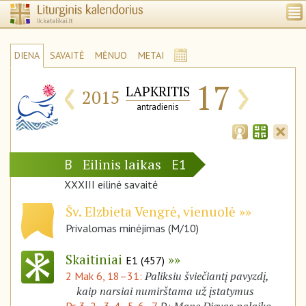
DIENA
SAVAITĖ
MĖNUO
METAI
‹
›
17
LAPKRITIS
2015
antradienis
Eilinis laikas
B
E1
XXXIII eilinė savaitė
Šv. Elzbieta Vengrė, vienuolė
Privalomas minėjimas (M/10)
Skaitiniai
E1 (457)
Paliksiu šviečiantį pavyzdį,
2 Mak 6, 18–31:
kaip narsiai numirštama už įstatymus