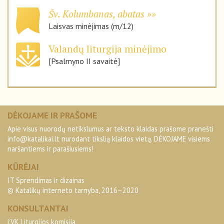
Šv. Kolumbanas, abatas
Laisvas minėjimas (m/12)
Valandų liturgija minėjimo
[Psalmyno II savaitė]
DĖKOJAME IR PRAŠOME
Apie visus nuorodų netikslumus ar teksto klaidas prašome pranešti
info@katalikai.lt
nurodant tikslią klaidos vietą. DĖKOJAME visiems
naršantiems ir parašiusiems!
KŪRĖJAI
IT Sprendimas ir dizainas
© Katalikų interneto tarnyba, 2016–2020
KONSULTANTAI
LVK Liturgijos komisija