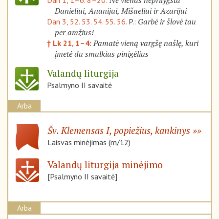
Nė vienas neprilygsta
Dan 1, 1–6. 8–20:
Danieliui, Ananijui, Mišaeliui ir Azarijui
Garbė ir šlovė tau
Dan 3, 52. 53. 54. 55. 56.
P.:
per amžius!
Pamatė vieną vargšę našlę, kuri
† Lk 21, 1–4:
įmetė du smulkius pinigėlius
Valandų liturgija
Psalmyno II savaitė
Arba
Šv. Klemensas I, popiežius, kankinys
Laisvas minėjimas (m/12)
Valandų liturgija minėjimo
[Psalmyno II savaitė]
Arba