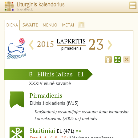
DIENA
SAVAITĖ
MĖNUO
METAI
‹
›
23
LAPKRITIS
2015
pirmadienis
Eilinis laikas
B
E1
XXXIV eilinė savaitė
Pirmadienis
Eilinis šiokiadienis (f/13)
Kaišiadorių vyskupijoje: vyskupo Jono Ivanausko
konsekravimo (2003 m.) metinės
Skaitiniai
E1 (471)