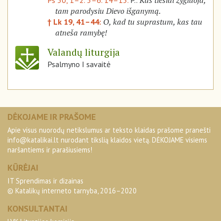
Kas tiesiai žygiuoja,
Ps 50, 1–2. 5–6. 14–15.
P.:
tam parodysiu Dievo išganymą.
O, kad tu suprastum, kas tau
† Lk 19, 41–44:
atneša ramybę!
Valandų liturgija
Psalmyno I savaitė
DĖKOJAME IR PRAŠOME
Apie visus nuorodų netikslumus ar teksto klaidas prašome pranešti
info@katalikai.lt
nurodant tikslią klaidos vietą. DĖKOJAME visiems
naršantiems ir parašiusiems!
KŪRĖJAI
IT Sprendimas ir dizainas
© Katalikų interneto tarnyba, 2016–2020
KONSULTANTAI