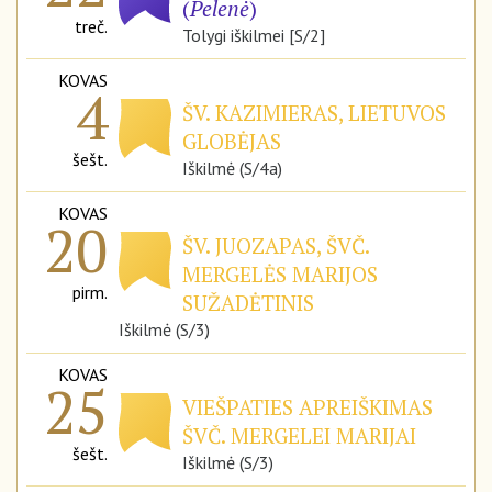
(
Pelenė
)
treč.
Tolygi iškilmei [S/2]
KOVAS
4
ŠV. KAZIMIERAS, LIETUVOS
GLOBĖJAS
šešt.
Iškilmė (S/4a)
KOVAS
20
ŠV. JUOZAPAS, ŠVČ.
MERGELĖS MARIJOS
pirm.
SUŽADĖTINIS
Iškilmė (S/3)
KOVAS
25
VIEŠPATIES APREIŠKIMAS
ŠVČ. MERGELEI MARIJAI
šešt.
Iškilmė (S/3)