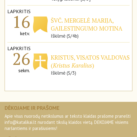
LAPKRITIS
16
ŠVČ. MERGELĖ MARIJA,
GAILESTINGUMO MOTINA
ketv.
Iškilmė (S/4b)
LAPKRITIS
26
KRISTUS, VISATOS VALDOVAS
(
Kristus Karalius
)
sekm.
Iškilmė (S/3)
DĖKOJAME IR PRAŠOME
Apie visus nuorodų netikslumus ar teksto klaidas prašome pranešti
info@katalikai.lt
nurodant tikslią klaidos vietą. DĖKOJAME visiems
naršantiems ir parašiusiems!