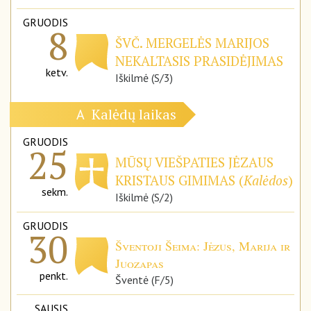
GRUODIS
8
ŠVČ. MERGELĖS MARIJOS
NEKALTASIS PRASIDĖJIMAS
ketv.
Iškilmė (S/3)
Kalėdų laikas
A
GRUODIS
25
MŪSŲ VIEŠPATIES JĖZAUS
KRISTAUS GIMIMAS (
Kalėdos
)
sekm.
Iškilmė (S/2)
GRUODIS
30
Šventoji Šeima: Jėzus, Marija ir
Juozapas
penkt.
Šventė (F/5)
SAUSIS