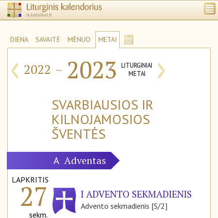
DIENA
SAVAITĖ
MĖNUO
METAI
‹
›
2023
2022
–
LITURGINIAI
METAI
SVARBIAUSIOS IR
KILNOJAMOSIOS
ŠVENTĖS
Adventas
A
LAPKRITIS
27
I ADVENTO SEKMADIENIS
Advento sekmadienis [S/2]
sekm.