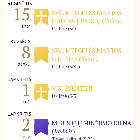
RUGPJŪTIS
15
ŠVČ. MERGELĖS MARIJOS
ĖMIMAS Į DANGŲ (
Žolinė
)
antr.
Iškilmė (S/3)
RUGSĖJIS
8
ŠVČ. MERGELĖS MARIJOS
GIMIMAS (
Šilinė
)
penkt.
Iškilmė (S/4c)
LAPKRITIS
1
VISI ŠVENTIEJI
Iškilmė (S/3)
treč.
LAPKRITIS
2
MIRUSIŲJŲ MINĖJIMO DIENA
(
Vėlinės
)
ketv.
Tolygi iškilmei [S/3]