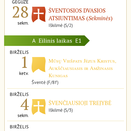
GEGUŽĖ
28
ŠVENTOSIOS DVASIOS
ATSIUNTIMAS (
Sekminės
)
sekm.
Iškilmė (S/2)
Eilinis laikas
A
E1
BIRŽELIS
1
Mūsų Viešpats Jėzus Kristus,
Aukščiausiasis ir Amžinasis
ketv.
Kunigas
Šventė (F/8f)
BIRŽELIS
4
ŠVENČIAUSIOJI TREJYBĖ
Iškilmė (S/3)
sekm.
BIRŽELIS