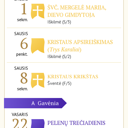
1
ŠVČ. MERGELĖ MARIJA,
DIEVO GIMDYTOJA
sekm.
Iškilmė (S/3)
SAUSIS
6
KRISTAUS APSIREIŠKIMAS
(
Trys Karaliai
)
penkt.
Iškilmė (S/2)
SAUSIS
8
KRISTAUS KRIKŠTAS
Šventė (F/5)
sekm.
Gavėnia
A
VASARIS
22
PELENŲ TREČIADIENIS