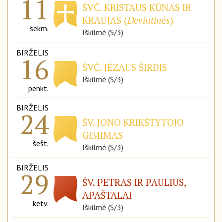
11
ŠVČ. KRISTAUS KŪNAS IR
KRAUJAS (
Devintinės
)
sekm.
Iškilmė (S/3)
BIRŽELIS
16
ŠVČ. JĖZAUS ŠIRDIS
Iškilmė (S/3)
penkt.
BIRŽELIS
24
ŠV. JONO KRIKŠTYTOJO
GIMIMAS
šešt.
Iškilmė (S/3)
BIRŽELIS
29
ŠV. PETRAS IR PAULIUS,
APAŠTALAI
ketv.
Iškilmė (S/3)