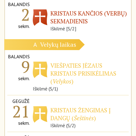
BALANDIS
2
KRISTAUS KANČIOS (VERBŲ)
SEKMADIENIS
sekm.
Iškilmė [S/2]
Velykų laikas
A
BALANDIS
9
VIEŠPATIES JĖZAUS
KRISTAUS PRISIKĖLIMAS
sekm.
(
Velykos
)
Iškilmė (S/1)
GEGUŽĖ
21
KRISTAUS ŽENGIMAS Į
DANGŲ (
Šeštinės
)
sekm.
Iškilmė (S/2)