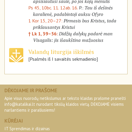
apsisiautusi saule, po jos kojų mėnulis
Tau iš dešinės
Ps 45, 10bc. 11. 12ab. 16.
P.:
karalienė, padabintoji auksu Ofyro
Pirmasis bus Kristus, tada
1 Kor 15, 20–27:
priklausantys Kristui
Didžių dalykų padarė man
† Lk 1, 39–56:
Visagalis: jis išaukština mažuosius
Valandų liturgija iškilmės
[Psalmės iš I savaitės sekmadienio]
DĖKOJAME IR PRAŠOME
Apie visus nuorodų netikslumus ar teksto klaidas prašome pranešti
info@katalikai.lt
nurodant tikslią klaidos vietą. DĖKOJAME visiems
naršantiems ir parašiusiems!
KŪRĖJAI
IT Sprendimas ir dizainas