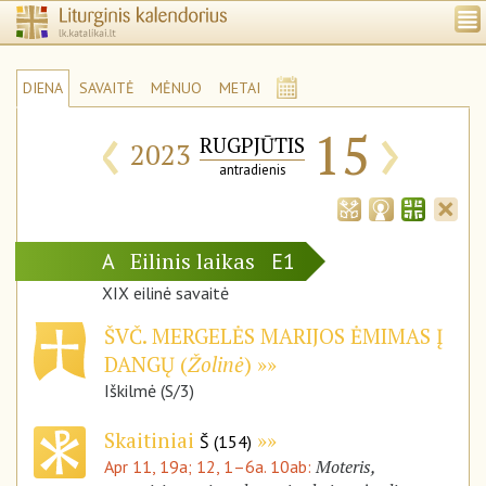
DIENA
SAVAITĖ
MĖNUO
METAI
‹
›
15
RUGPJŪTIS
2023
antradienis
Eilinis laikas
A
E1
XIX eilinė savaitė
ŠVČ. MERGELĖS MARIJOS ĖMIMAS Į
DANGŲ (
Žolinė
)
Iškilmė (S/3)
Skaitiniai
Š (154)
Moteris,
Apr 11, 19a; 12, 1–6a. 10ab: