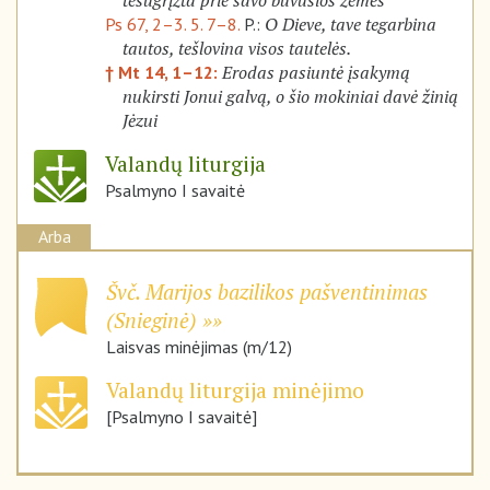
tesugrįžta prie savo buvusios žemės
O Dieve, tave tegarbina
Ps 67, 2–3. 5. 7–8.
P.:
tautos, tešlovina visos tautelės.
Erodas pasiuntė įsakymą
† Mt 14, 1–12:
nukirsti Jonui galvą, o šio mokiniai davė žinią
Jėzui
Valandų liturgija
Psalmyno I savaitė
Arba
Švč. Marijos bazilikos pašventinimas
(
Snieginė
)
Laisvas minėjimas (m/12)
Valandų liturgija minėjimo
[Psalmyno I savaitė]