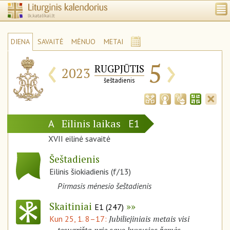
DIENA
SAVAITĖ
MĖNUO
METAI
‹
›
5
RUGPJŪTIS
2023
šeštadienis
Eilinis laikas
A
E1
XVII eilinė savaitė
Šeštadienis
Eilinis šiokiadienis (f/13)
Pirmasis mėnesio šeštadienis
Skaitiniai
E1 (247)
Jubiliejiniais metais visi
Kun 25, 1. 8–17: