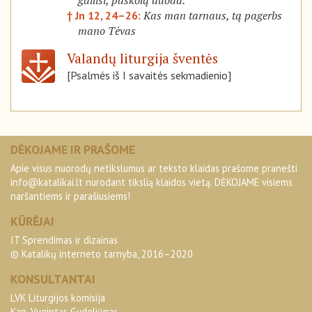
gailisi, paskolą duoda.
Kas man tarnaus, tą pagerbs
† Jn 12, 24–26:
mano Tėvas
Valandų liturgija šventės
[Psalmės iš I savaitės sekmadienio]
DĖKOJAME IR PRAŠOME
Apie visus nuorodų netikslumus ar teksto klaidas prašome pranešti
info@katalikai.lt
nurodant tikslią klaidos vietą. DĖKOJAME visiems
naršantiems ir parašiusiems!
KŪRĖJAI
IT Sprendimas ir dizainas
© Katalikų interneto tarnyba, 2016–2020
KONSULTANTAI
LVK Liturgijos komisija
Kan. Vygintas Gudeliūnas