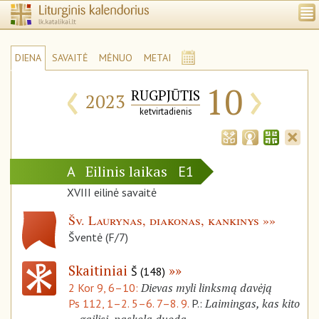
DIENA
SAVAITĖ
MĖNUO
METAI
‹
›
10
RUGPJŪTIS
2023
ketvirtadienis
Eilinis laikas
A
E1
XVIII eilinė savaitė
Šv. Laurynas, diakonas, kankinys
Šventė (F/7)
Skaitiniai
Š (148)
Dievas myli linksmą davėją
2 Kor 9, 6–10:
Laimingas, kas kito
Ps 112, 1–2. 5–6. 7–8. 9.
P.: