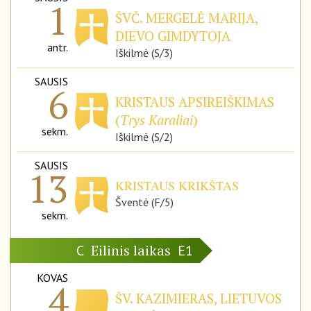
1
ŠVČ. MERGELĖ MARIJA,
DIEVO GIMDYTOJA
antr.
Iškilmė (S/3)
SAUSIS
6
KRISTAUS APSIREIŠKIMAS
(
Trys Karaliai
)
sekm.
Iškilmė (S/2)
SAUSIS
13
KRISTAUS KRIKŠTAS
Šventė (F/5)
sekm.
Eilinis laikas
C
E1
KOVAS
4
ŠV. KAZIMIERAS, LIETUVOS