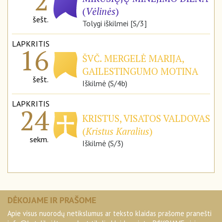
2
(
Vėlinės
)
šešt.
Tolygi iškilmei [S/3]
LAPKRITIS
16
ŠVČ. MERGELĖ MARIJA,
GAILESTINGUMO MOTINA
šešt.
Iškilmė (S/4b)
LAPKRITIS
24
KRISTUS, VISATOS VALDOVAS
(
Kristus Karalius
)
sekm.
Iškilmė (S/3)
DĖKOJAME IR PRAŠOME
Apie visus nuorodų netikslumus ar teksto klaidas prašome pranešti