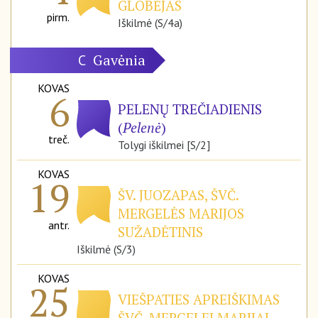
GLOBĖJAS
pirm.
Iškilmė (S/4a)
Gavėnia
C
KOVAS
6
PELENŲ TREČIADIENIS
(
Pelenė
)
treč.
Tolygi iškilmei [S/2]
KOVAS
19
ŠV. JUOZAPAS, ŠVČ.
MERGELĖS MARIJOS
antr.
SUŽADĖTINIS
Iškilmė (S/3)
KOVAS
25
VIEŠPATIES APREIŠKIMAS
ŠVČ. MERGELEI MARIJAI