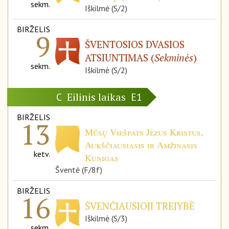
sekm.
Iškilmė (S/2)
BIRŽELIS
9
ŠVENTOSIOS DVASIOS
ATSIUNTIMAS (
Sekminės
)
sekm.
Iškilmė (S/2)
Eilinis laikas
C
E1
BIRŽELIS
13
Mūsų Viešpats Jėzus Kristus,
Aukščiausiasis ir Amžinasis
ketv.
Kunigas
Šventė (F/8f)
BIRŽELIS
16
ŠVENČIAUSIOJI TREJYBĖ
Iškilmė (S/3)
sekm.