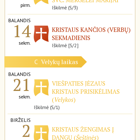
pirm.
Iškilmė (S/3)
BALANDIS
14
KRISTAUS KANČIOS (VERBŲ)
SEKMADIENIS
sekm.
Iškilmė [S/2]
Velykų laikas
C
BALANDIS
21
VIEŠPATIES JĖZAUS
KRISTAUS PRISIKĖLIMAS
sekm.
(
Velykos
)
Iškilmė (S/1)
BIRŽELIS
2
KRISTAUS ŽENGIMAS Į
DANGŲ (
Šeštinės
)