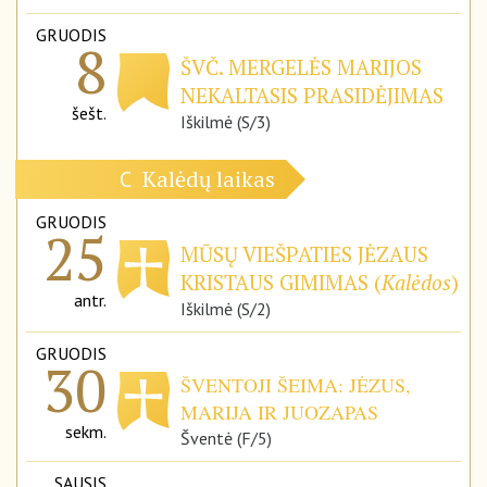
GRUODIS
8
ŠVČ. MERGELĖS MARIJOS
NEKALTASIS PRASIDĖJIMAS
šešt.
Iškilmė (S/3)
Kalėdų laikas
C
GRUODIS
25
MŪSŲ VIEŠPATIES JĖZAUS
KRISTAUS GIMIMAS (
Kalėdos
)
antr.
Iškilmė (S/2)
GRUODIS
30
ŠVENTOJI ŠEIMA: JĖZUS,
MARIJA IR JUOZAPAS
sekm.
Šventė (F/5)
SAUSIS