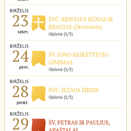
BIRŽELIS
23
ŠVČ. KRISTAUS KŪNAS IR
KRAUJAS (
Devintinės
)
sekm.
Iškilmė (S/3)
BIRŽELIS
24
ŠV. JONO KRIKŠTYTOJO
GIMIMAS
pirm.
Iškilmė (S/3)
BIRŽELIS
28
ŠVČ. JĖZAUS ŠIRDIS
Iškilmė (S/3)
penkt.
BIRŽELIS
29
ŠV. PETRAS IR PAULIUS,
APAŠTALAI