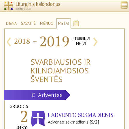
DIENA
SAVAITĖ
MĖNUO
METAI
‹
›
2019
2018
–
LITURGINIAI
METAI
SVARBIAUSIOS IR
KILNOJAMOSIOS
ŠVENTĖS
Adventas
C
GRUODIS
2
I ADVENTO SEKMADIENIS
Advento sekmadienis [S/2]
sekm.