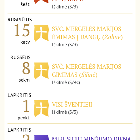
šešt.
Iškilmė (S/3)
RUGPJŪTIS
15
ŠVČ. MERGELĖS MARIJOS
ĖMIMAS Į DANGŲ (
Žolinė
)
ketv.
Iškilmė (S/3)
RUGSĖJIS
8
ŠVČ. MERGELĖS MARIJOS
GIMIMAS (
Šilinė
)
sekm.
Iškilmė (S/4c)
LAPKRITIS
1
VISI ŠVENTIEJI
Iškilmė (S/3)
penkt.
LAPKRITIS
MIRUSIŲJŲ MINĖJIMO DIENA