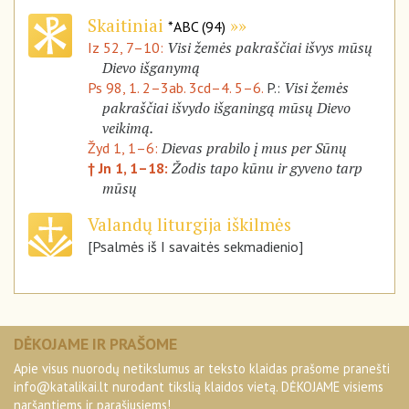
Skaitiniai
*ABC (94)
Visi žemės pakraščiai išvys mūsų
Iz 52, 7–10:
Dievo išganymą
Visi žemės
Ps 98, 1. 2–3ab. 3cd–4. 5–6.
P.:
pakraščiai išvydo išganingą mūsų Dievo
veikimą.
Dievas prabilo į mus per Sūnų
Žyd 1, 1–6:
Žodis tapo kūnu ir gyveno tarp
† Jn 1, 1–18:
mūsų
Valandų liturgija iškilmės
[Psalmės iš I savaitės sekmadienio]
DĖKOJAME IR PRAŠOME
Apie visus nuorodų netikslumus ar teksto klaidas prašome pranešti
info@katalikai.lt
nurodant tikslią klaidos vietą. DĖKOJAME visiems
naršantiems ir parašiusiems!