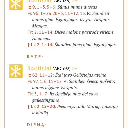
*ABC (89)
Sūnus mums duotas
Iz 9, 1–3. 5–6:
Šiandien
Ps 96, 1–2a. 2b–3. 11–12. 13.
P.:
mums gimė Išganytojas. Jis yra Viešpats
Mesijas.
Dievo malonė pasirodė visiems
Tit 2, 11–14:
žmonėms
Šiandien jums gimė Išganytojas
† Lk 2, 1–14:
Skaitiniai
*ABC (92)
Štai tavo Gelbėtojas ateina
Iz 62, 11–12:
Šiandien šviesa nušvito:
Ps 97, 1. 6. 11–12.
P.:
mums užgimė Viešpats.
Jis išgelbėjo mus dėl savo
Tit 3, 4–7:
gailestingumo
Piemenys rado Mariją, Juozapą
† Lk 2, 15–20:
ir kūdikį