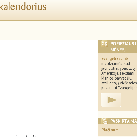
POPIEŽIAUS 
MĖNESĮ
Evangelizacinė
–
meldžiamės, kad
jaunuoliai, ypač Loty
Amerikoje, sekdami
Marijos pavyzdžiu,
atsilieptų į Viešpatie
pasauliui Evangelijo
PASKIRTA M
Plačiau