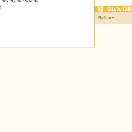
, nes mylime brolius
!
KALĖDŲ LAI
Plačiau