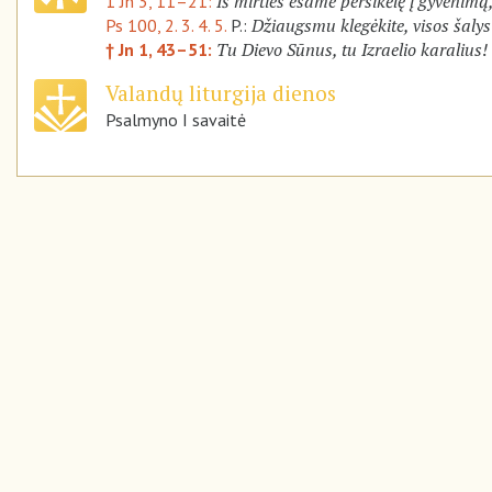
Iš mirties esame persikėlę į gyvenimą
1 Jn 3, 11–21:
Džiaugsmu klegėkite, visos šalys
Ps 100, 2. 3. 4. 5.
P.:
Tu Dievo Sūnus, tu Izraelio karalius!
† Jn 1, 43–51:
Valandų liturgija dienos
Psalmyno I savaitė