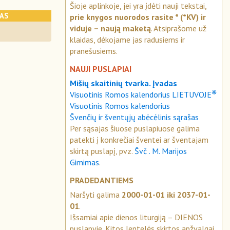
Šioje aplinkoje, jei yra įdėti nauji tekstai,
KAS
prie knygos nuorodos rasite * (*KV) ir
viduje – naują maketą
. Atsiprašome už
klaidas, dėkojame jas radusiems ir
pranešusiems.
NAUJI PUSLAPIAI
Mišių skaitinių tvarka. Įvadas
❋
Visuotinis Romos kalendorius LIETUVOJE
Visuotinis Romos kalendorius
Švenčių ir šventųjų abėcėlinis sąrašas
Per sąsajas šiuose puslapiuose galima
patekti į konkrečiai šventei ar šventajam
skirtą puslapį, pvz.
Švč . M. Marijos
Gimimas
.
PRADEDANTIEMS
Naršyti galima
2000-01-01 iki 2037-01-
01
.
Išsamiai apie dienos liturgiją – DIENOS
puslapyje. Kitos lentelės skirtos apžvalgai.