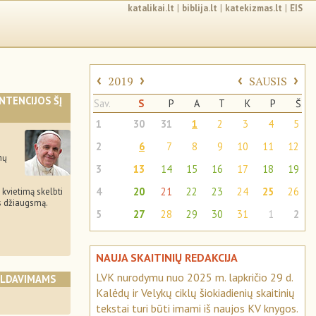
katalikai.lt
|
biblija.lt
|
katekizmas.lt
|
EIS
‹
›
‹
›
2019
SAUSIS
INTENCIJOS ŠĮ
Sav.
S
P
A
T
K
P
Š
1
30
31
1
2
3
4
5
2
6
7
8
9
10
11
12
nų
3
13
14
15
16
17
18
19
4
20
21
22
23
24
25
26
s kvietimą skelbti
s džiaugsmą.
5
27
28
29
30
31
1
2
NAUJA SKAITINIŲ REDAKCIJA
LVK nurodymu nuo 2025 m. lapkričio 29 d.
ALDAVIMAMS
Kalėdų ir Velykų ciklų šiokiadienių skaitinių
tekstai turi būti imami iš naujos KV knygos.