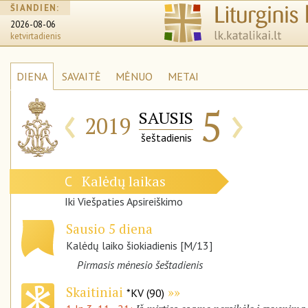
ŠIANDIEN:
2026-08-06
ketvirtadienis
DIENA
SAVAITĖ
MĖNUO
METAI
‹
›
5
SAUSIS
2019
šeštadienis
Kalėdų laikas
C
Iki Viešpaties Apsireiškimo
Sausio 5 diena
Kalėdų laiko šiokiadienis [M/13]
Pirmasis mėnesio šeštadienis
Skaitiniai
*KV (90)