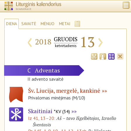
DIENA
SAVAITĖ
MĖNUO
METAI
‹
›
13
GRUODIS
2018
ketvirtadienis
Adventas
C
II advento savaitė
Šv. Liucija, mergelė, kankinė
Privalomas minėjimas (M/10)
Skaitiniai
*KV (34)
Aš – tavo Išgelbėtojas, Izraelio
Iz 41, 13–20:
Šventasis