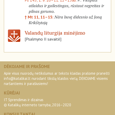
Viešpats
Ps 145, 1. 9. 10–11. 12–13ab.
P.:
atlaidus ir gailestingas, rūstaut negreitas ir
pilnas gerumo.
Nėra buvę didesnio už Joną
† Mt 11, 11–15:
Krikštytoją
Valandų liturgija minėjimo
[Psalmyno II savaitė]
DĖKOJAME IR PRAŠOME
Apie visus nuorodų netikslumus ar teksto klaidas prašome pranešti
info@katalikai.lt
nurodant tikslią klaidos vietą. DĖKOJAME visiems
naršantiems ir parašiusiems!
KŪRĖJAI
IT Sprendimas ir dizainas
© Katalikų interneto tarnyba, 2016–2020
KONSULTANTAI