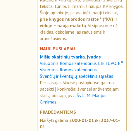
tekstai turi būti imami iš naujos KV knygos.
Šioje aplinkoje, jei yra įdėti nauji tekstai,
prie knygos nuorodos rasite * (*KV) ir
viduje – naują maketą
. Atsiprašome už
klaidas, dėkojame jas radusiems ir
pranešusiems.
NAUJI PUSLAPIAI
Mišių skaitinių tvarka. Įvadas
❋
Visuotinis Romos kalendorius LIETUVOJE
Visuotinis Romos kalendorius
Švenčių ir šventųjų abėcėlinis sąrašas
Per sąsajas šiuose puslapiuose galima
patekti į konkrečiai šventei ar šventajam
skirtą puslapį, pvz.
Švč . M. Marijos
Gimimas
.
PRADEDANTIEMS
Naršyti galima
2000-01-01 iki 2037-01-
01
.