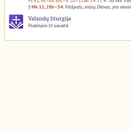
Aš esu Vie
Ps 81, 6c–8a. 8bc–9. 10–11ab. 14. 17.
P.:
Viešpats, mūsų Dievas, yra vienint
† Mk 12, 28b–34:
Valandų liturgija
Psalmyno III savaitė