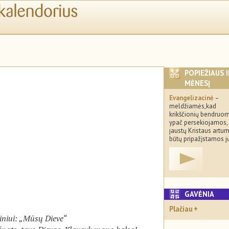
POPIEŽIAUS 
MĖNESĮ
Evangelizacinė
–
meldžiamės,kad
krikščionių bendruo
ypač persekiojamos,
jaustų Kristaus artum
būtų pripažįstamos jų
GAVĖNIA
Plačiau
iniui: „Mūsų Dieve“