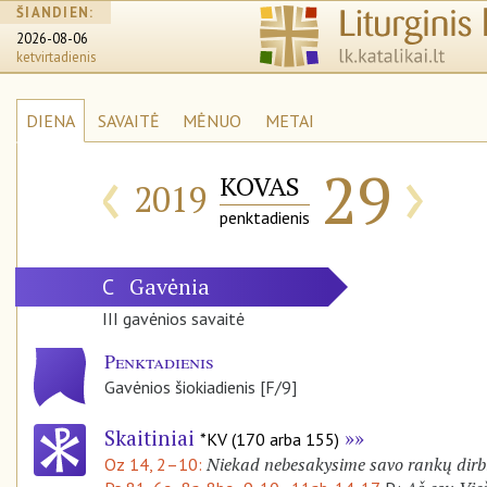
ŠIANDIEN:
2026-08-06
ketvirtadienis
DIENA
SAVAITĖ
MĖNUO
METAI
‹
›
29
KOVAS
2019
penktadienis
Gavėnia
C
III gavėnios savaitė
Penktadienis
Gavėnios šiokiadienis [F/9]
Skaitiniai
*KV (170 arba 155)
Niekad nebesakysime savo rankų dirb
Oz 14, 2–10: