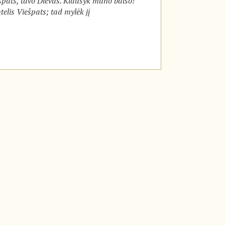
špats, tavo Dievas. Klausyk mano balso!
elis Viešpats; tad mylėk jį