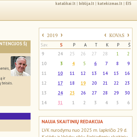
katalikai.lt
|
biblija.lt
|
katekizmas.lt
|
EIS
‹
›
‹
›
2019
KOVAS
INTENCIJOS ŠĮ
Sav.
S
P
A
T
K
P
Š
9
24
25
26
27
28
1
2
10
3
4
5
6
7
8
9
menės,
11
10
11
12
13
14
15
16
ą ir
12
17
18
19
20
21
22
23
 teisės.
13
24
25
26
27
28
29
30
14
31
1
2
3
4
5
6
NAUJA SKAITINIŲ REDAKCIJA
LVK nurodymu nuo 2025 m. lapkričio 29 d.
Kalėdų ir Velykų ciklų šiokiadienių skaitinių