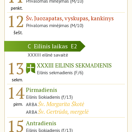
Privalomas minėjimas (M/10)
penkt.
12
Šv. Juozapatas, vyskupas, kankinys
Privalomas minėjimas (M/10)
šešt.
Eilinis laikas
C
E2
XXXIII eilinė savaitė
13
XXXIII EILINIS SEKMADIENIS
Eilinis sekmadienis (F/6)
sekm.
14
Pirmadienis
Eilinis šiokiadienis (f/13)
Šv. Margarita Škotė
pirm.
ARBA
Šv. Gertrūda, mergelė
ARBA
15
Antradienis
Eilinis šiokiadienis (f/13)