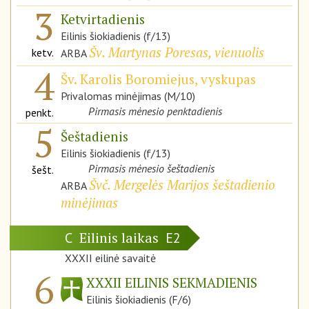
3
Ketvirtadienis
Eilinis šiokiadienis (f/13)
Šv. Martynas Poresas, vienuolis
ketv.
ARBA
4
Šv. Karolis Boromiejus, vyskupas
Privalomas minėjimas (M/10)
Pirmasis mėnesio penktadienis
penkt.
5
Šeštadienis
Eilinis šiokiadienis (f/13)
Pirmasis mėnesio šeštadienis
šešt.
Švč. Mergelės Marijos šeštadienio
ARBA
minėjimas
Eilinis laikas
C
E2
XXXII eilinė savaitė
6
XXXII EILINIS SEKMADIENIS
Eilinis šiokiadienis (F/6)