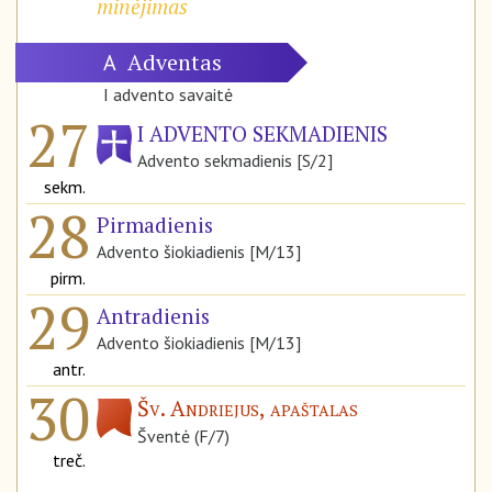
minėjimas
Adventas
A
I advento savaitė
27
I ADVENTO SEKMADIENIS
Advento sekmadienis [S/2]
sekm.
28
Pirmadienis
Advento šiokiadienis [M/13]
pirm.
29
Antradienis
Advento šiokiadienis [M/13]
antr.
30
Šv. Andriejus, apaštalas
Šventė (F/7)
treč.