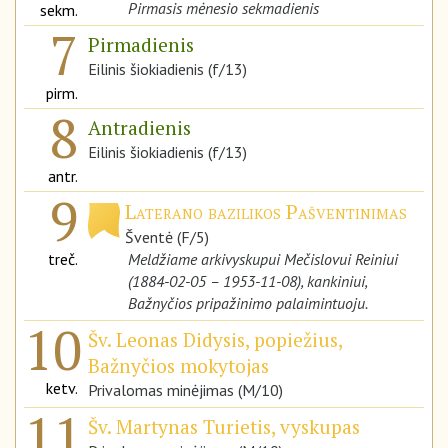
Pirmasis mėnesio sekmadienis
sekm.
7
Pirmadienis
Eilinis šiokiadienis (f/13)
pirm.
8
Antradienis
Eilinis šiokiadienis (f/13)
antr.
9
Laterano bazilikos Pašventinimas
Šventė (F/5)
treč.
Meldžiame arkivyskupui Mečislovui Reiniui
(1884-02-05 – 1953-11-08), kankiniui,
Bažnyčios pripažinimo palaimintuoju.
10
Šv. Leonas Didysis, popiežius,
Bažnyčios mokytojas
ketv.
Privalomas minėjimas (M/10)
11
Šv. Martynas Turietis, vyskupas