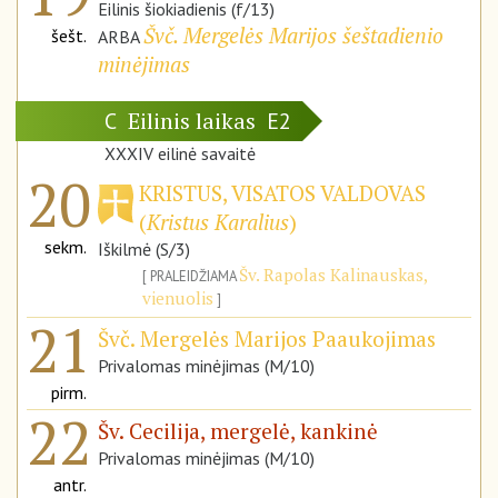
Eilinis šiokiadienis (f/13)
Švč. Mergelės Marijos šeštadienio
šešt.
ARBA
minėjimas
Eilinis laikas
C
E2
XXXIV eilinė savaitė
20
KRISTUS, VISATOS VALDOVAS
(
Kristus Karalius
)
sekm.
Iškilmė (S/3)
Šv. Rapolas Kalinauskas,
PRALEIDŽIAMA
vienuolis
21
Švč. Mergelės Marijos Paaukojimas
Privalomas minėjimas (M/10)
pirm.
22
Šv. Cecilija, mergelė, kankinė
Privalomas minėjimas (M/10)
antr.