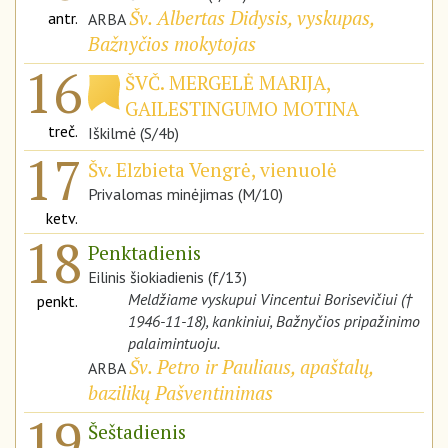
Šv. Albertas Didysis, vyskupas,
antr.
ARBA
Bažnyčios mokytojas
16
ŠVČ. MERGELĖ MARIJA,
GAILESTINGUMO MOTINA
treč.
Iškilmė (S/4b)
17
Šv. Elzbieta Vengrė, vienuolė
Privalomas minėjimas (M/10)
ketv.
18
Penktadienis
Eilinis šiokiadienis (f/13)
Meldžiame vyskupui Vincentui Borisevičiui (†
penkt.
1946-11-18), kankiniui, Bažnyčios pripažinimo
palaimintuoju.
Šv. Petro ir Pauliaus, apaštalų,
ARBA
bazilikų Pašventinimas
19
Šeštadienis