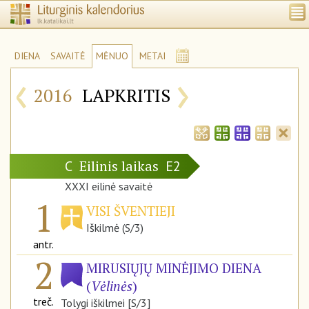
DIENA
SAVAITĖ
MĖNUO
METAI
‹
›
2016
LAPKRITIS
Eilinis laikas
C
E2
XXXI eilinė savaitė
1
VISI ŠVENTIEJI
Iškilmė (S/3)
antr.
2
MIRUSIŲJŲ MINĖJIMO DIENA
(
Vėlinės
)
treč.
Tolygi iškilmei [S/3]