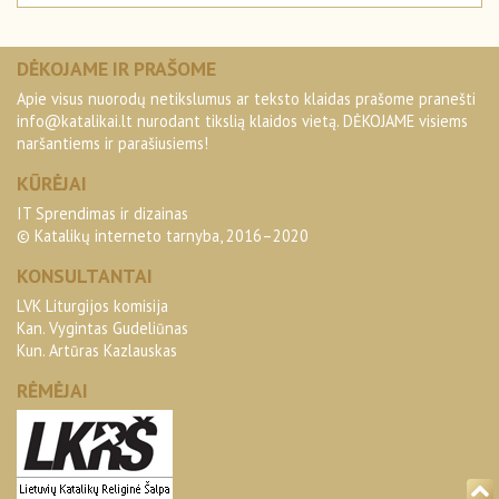
DĖKOJAME IR PRAŠOME
Apie visus nuorodų netikslumus ar teksto klaidas prašome pranešti
info@katalikai.lt
nurodant tikslią klaidos vietą. DĖKOJAME visiems
naršantiems ir parašiusiems!
KŪRĖJAI
IT Sprendimas ir dizainas
© Katalikų interneto tarnyba, 2016–2020
KONSULTANTAI
LVK Liturgijos komisija
Kan. Vygintas Gudeliūnas
Kun. Artūras Kazlauskas
RĖMĖJAI