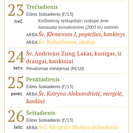
23
Trečiadienis
Eilinis šiokiadienis (f/13)
Kaišiadorių vyskupijoje: vyskupo Jono
treč.
Ivanausko konsekravimo (2003 m.) metinės
Šv. Klemensas I, popiežius, kankinys
ARBA
Šv. Kolumbanas, abatas
ARBA
24
Šv. Andriejus Zung-Lakas, kunigas, ir
draugai, kankiniai
ketv.
Privalomas minėjimas (M/10)
25
Penktadienis
Eilinis šiokiadienis (f/13)
Šv. Kotryna Aleksandrietė, mergelė,
penkt.
ARBA
kankinė
26
Šeštadienis
Eilinis šiokiadienis (f/13)
Švč. Mergelės Marijos šeštadienio
šešt.
ARBA