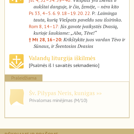
Viešpats yra Dievas ir
Įst 4, 32–34. 39–40:
aukštai danguje, ir čia, žemėje, – nėra kito
Laiminga
Ps 33, 4–5. 6. 9. 18–19. 20. 22.
P.:
tauta, kurią Viešpats paveldu sau išsirinko.
Jūs gavote įvaikystės Dvasią,
Rom 8, 14–17:
kurioje šaukiame: „Aba, Tėve!“
Krikštykite juos vardan Tėvo ir
† Mt 28, 16–20:
Sūnaus, ir Šventosios Dvasios
Valandų liturgija iškilmės
[Psalmės iš I savaitės sekmadienio]
Praleidžiama
Šv. Pilypas Neris, kunigas
Privalomas minėjimas (M/10)