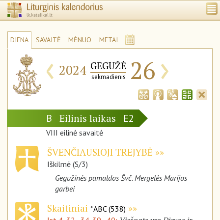
DIENA
SAVAITĖ
MĖNUO
METAI
‹
›
26
GEGUŽĖ
2024
sekmadienis
Eilinis laikas
B
E2
VIII eilinė savaitė
ŠVENČIAUSIOJI TREJYBĖ
Iškilmė (S/3)
Gegužinės pamaldos Švč. Mergelės Marijos
garbei
Skaitiniai
*ABC (538)