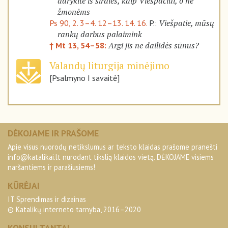
darykite iš širdies, kaip Viešpačiui, o ne
žmonėms
Viešpatie, mūsų
Ps 90, 2. 3–4. 12–13. 14. 16.
P.:
rankų darbus palaimink
Argi jis ne dailidės sūnus?
† Mt 13, 54–58:
Valandų liturgija minėjimo
[Psalmyno I savaitė]
DĖKOJAME IR PRAŠOME
Apie visus nuorodų netikslumus ar teksto klaidas prašome pranešti
info@katalikai.lt
nurodant tikslią klaidos vietą. DĖKOJAME visiems
naršantiems ir parašiusiems!
KŪRĖJAI
IT Sprendimas ir dizainas
© Katalikų interneto tarnyba, 2016–2020
KONSULTANTAI