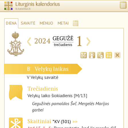
DIENA
SAVAITĖ
MĖNUO
METAI
‹
›
1
GEGUŽĖ
2024
trečiadienis
Velykų laikas
B
V Velykų savaitė
Trečiadienis
Velykų laiko šiokiadienis [M/13]
Gegužinės pamaldos Švč. Mergelės Marijos
garbei
Skaitiniai
*KV (301)