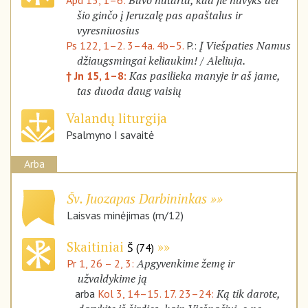
Buvo nutarta, kad jie nuvyks dėl
Apd 15, 1–6:
šio ginčo į Jeruzalę pas apaštalus ir
vyresniuosius
Į Viešpaties Namus
Ps 122, 1–2. 3–4a. 4b–5.
P.:
džiaugsmingai keliaukim! / Aleliuja.
Kas pasilieka manyje ir aš jame,
† Jn 15, 1–8:
tas duoda daug vaisių
Valandų liturgija
Psalmyno I savaitė
Arba
Šv. Juozapas Darbininkas
Laisvas minėjimas (m/12)
Skaitiniai
Š (74)
Apgyvenkime žemę ir
Pr 1, 26 – 2, 3:
užvaldykime ją
Ką tik darote,
arba
Kol 3, 14–15. 17. 23–24: