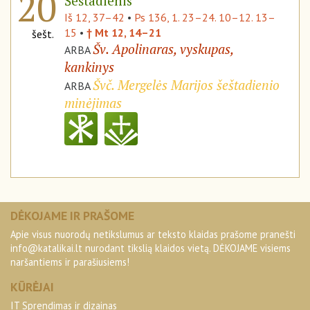
20
Šeštadienis
Iš 12, 37–42
•
Ps 136, 1. 23–24. 10–12. 13–
15
•
† Mt 12, 14–21
šešt.
Šv. Apolinaras, vyskupas,
ARBA
kankinys
Švč. Mergelės Marijos šeštadienio
ARBA
minėjimas
DĖKOJAME IR PRAŠOME
Apie visus nuorodų netikslumus ar teksto klaidas prašome pranešti
info@katalikai.lt
nurodant tikslią klaidos vietą. DĖKOJAME visiems
naršantiems ir parašiusiems!
KŪRĖJAI
IT Sprendimas ir dizainas