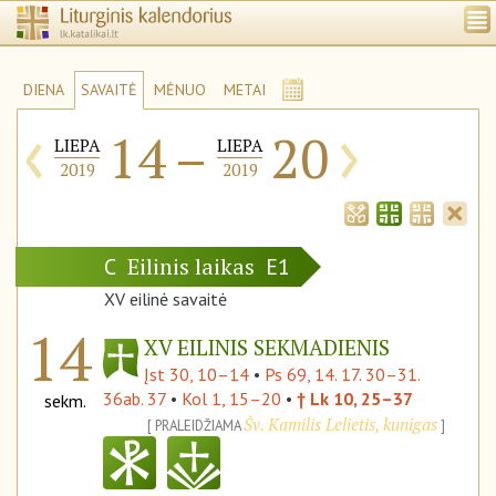
DIENA
SAVAITĖ
MĖNUO
METAI
‹
›
14
–
20
LIEPA
LIEPA
2019
2019
Eilinis laikas
C
E1
XV eilinė savaitė
14
XV EILINIS SEKMADIENIS
Įst 30, 10–14
•
Ps 69, 14. 17. 30–31.
36ab. 37
•
Kol 1, 15–20
•
† Lk 10, 25–37
sekm.
Šv. Kamilis Lelietis, kunigas
PRALEIDŽIAMA