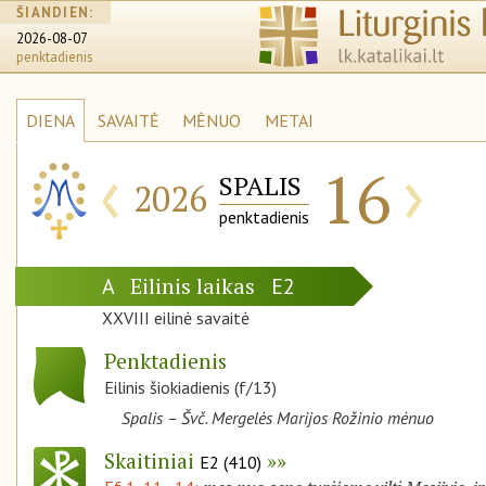
ŠIANDIEN:
2026-08-07
penktadienis
DIENA
SAVAITĖ
MĖNUO
METAI
‹
›
16
SPALIS
2026
penktadienis
Eilinis laikas
A
E2
XXVIII eilinė savaitė
Penktadienis
Eilinis šiokiadienis (f/13)
Spalis – Švč. Mergelės Marijos Rožinio mėnuo
Skaitiniai
E2 (410)