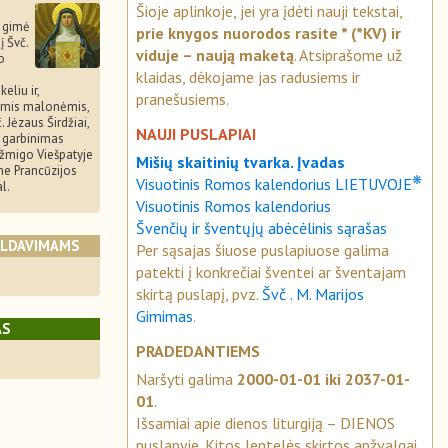
Šioje aplinkoje, jei yra įdėti nauji tekstai,
 gimė
prie knygos nuorodos rasite * (*KV) ir
į Švč.
viduje – naują maketą
. Atsiprašome už
o
klaidas, dėkojame jas radusiems ir
eliu ir,
pranešusiems.
omis malonėmis,
Jėzaus Širdžiai,
NAUJI PUSLAPIAI
s garbinimas
Užmigo Viešpatyje
Mišių skaitinių tvarka. Įvadas
me Prancūzijos
❋
Visuotinis Romos kalendorius LIETUVOJE
l.
Visuotinis Romos kalendorius
Švenčių ir šventųjų abėcėlinis sąrašas
ALDAVIMAMS
Per sąsajas šiuose puslapiuose galima
patekti į konkrečiai šventei ar šventajam
skirtą puslapį, pvz.
Švč . M. Marijos
Gimimas
.
AS
PRADEDANTIEMS
Naršyti galima
2000-01-01 iki 2037-01-
01
.
Išsamiai apie dienos liturgiją – DIENOS
puslapyje. Kitos lentelės skirtos apžvalgai.