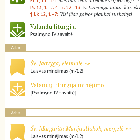
mes nuo seno turėjome viltį Mesijyje, i
Ef 1, 11–14:
Laiminga tauta, kuri išr
Ps 33, 1–2. 4–5. 12–13.
P.:
Visi jūsų galvos plaukai suskaityti
† Lk 12, 1–7:
Valandų liturgija
Psalmyno IV savaitė
Arba
Šv. Jadvyga, vienuolė
Laisvas minėjimas (m/12)
Valandų liturgija minėjimo
[Psalmyno IV savaitė]
Arba
Šv. Margarita Marija Alakok, mergelė
Laisvas minėjimas (m/12)