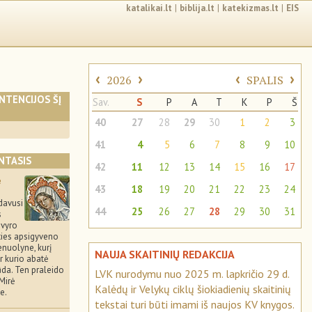
katalikai.lt
|
biblija.lt
|
katekizmas.lt
|
EIS
‹
›
‹
›
2026
SPALIS
INTENCIJOS ŠĮ
Sav.
S
P
A
T
K
P
Š
40
27
28
29
30
1
2
3
41
4
5
6
7
8
9
10
NTASIS
42
11
12
13
14
15
16
17
ė
43
18
19
20
21
22
23
24
idavusi
44
25
26
27
28
29
30
31
s
 vyro
ties apsigyveno
enuolyne, kurį
NAUJA SKAITINIŲ REDAKCIJA
ir kurio abatė
ūda. Ten praleido
LVK nurodymu nuo 2025 m. lapkričio 29 d.
Mirė
Kalėdų ir Velykų ciklų šiokiadienių skaitinių
e.
tekstai turi būti imami iš naujos KV knygos.