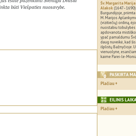
r jūs esate paženklinti Šventąja Dvasia
Šv. Margarita Marija
inkta būti Viešpaties nuosavybe.
Alakok
(1647–1690)
Burgundijoje, priimta 
M. Marijos Aplankym
(vizitiečių) ordiną, ėjo
nuostabiu tobulybės k
apdovanota mistišk
ypač pamaldumu Švč. 
daug nuveikė, kad ši
išplistų Bažnyčioje. 
vienuolyne, esančia
kaime Parei-le-Monia
PASKIRTA M
Plačiau
EILINIS LAIK
Plačiau