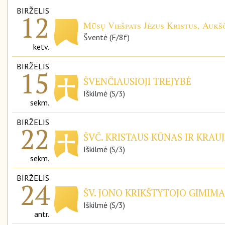
BIRŽELIS
12
Mūsų Viešpats Jėzus Kristus, Aukšč
Šventė (F/8f)
ketv.
BIRŽELIS
15
ŠVENČIAUSIOJI TREJYBĖ
Iškilmė (S/3)
sekm.
BIRŽELIS
22
ŠVČ. KRISTAUS KŪNAS IR KRAUJ
Iškilmė (S/3)
sekm.
BIRŽELIS
24
ŠV. JONO KRIKŠTYTOJO GIMIMA
Iškilmė (S/3)
antr.