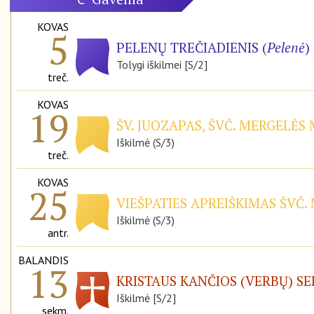
KOVAS
5
PELENŲ TREČIADIENIS (
Pelenė
)
Tolygi iškilmei [S/2]
treč.
KOVAS
19
ŠV. JUOZAPAS, ŠVČ. MERGELĖS
Iškilmė (S/3)
treč.
KOVAS
25
VIEŠPATIES APREIŠKIMAS ŠVČ.
Iškilmė (S/3)
antr.
BALANDIS
13
KRISTAUS KANČIOS (VERBŲ) S
Iškilmė [S/2]
sekm.