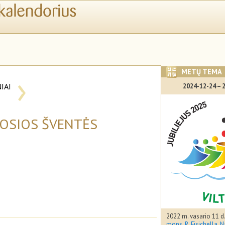
›
METŲ TEMA
IAI
2024-12-24 – 
I
MOSIOS ŠVENTĖS
2022 m. vasario 11 d
mons. R. Fisichella, 