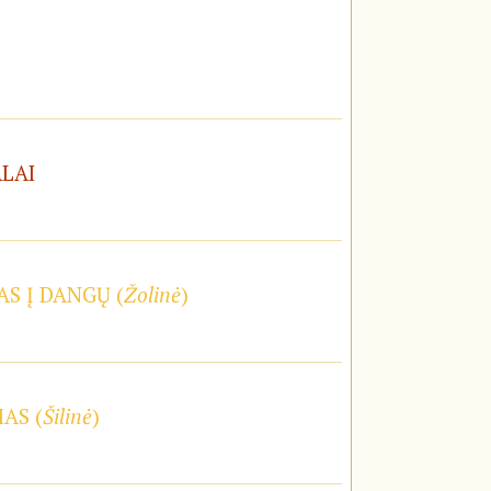
ALAI
S Į DANGŲ (
Žolinė
)
AS (
Šilinė
)