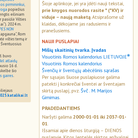
Šioje aplinkoje, jei yra įdėti nauji tekstai,
os pirmininkui,
proga
popiežius
prie knygos nuorodos rasite * (*KV) ir
engtis eiliniam
viduje – naują maketą
. Atsiprašome už
r pasiūlė Vilties
klaidas, dėkojame jas radusiems ir
mai“). 2024 m.
PES NON
pranešusiems.
neapgauna“, Rom
tatė
vilties
temą ir
NAUJI PUSLAPIAI
i Šventuosius
Mišių skaitinių tvarka. Įvadas
❋
d. buvo
Visuotinis Romos kalendorius LIETUVOJE
ėl atlaidų
Visuotinis Romos kalendorius
ausio 16 d.
Švenčių ir šventųjų abėcėlinis sąrašas
skelbė šio
s gaires
.
Per sąsajas šiuose puslapiuose galima
patekti į konkrečiai šventei ar šventajam
skirtą puslapį, pvz.
Švč . M. Marijos
iliejaus
2025.katalikai.lt
Gimimas
.
PRADEDANTIEMS
Naršyti galima
2000-01-01 iki 2037-01-
01
.
Išsamiai apie dienos liturgiją – DIENOS
puslapyje. Kitos lentelės skirtos apžvalgai.