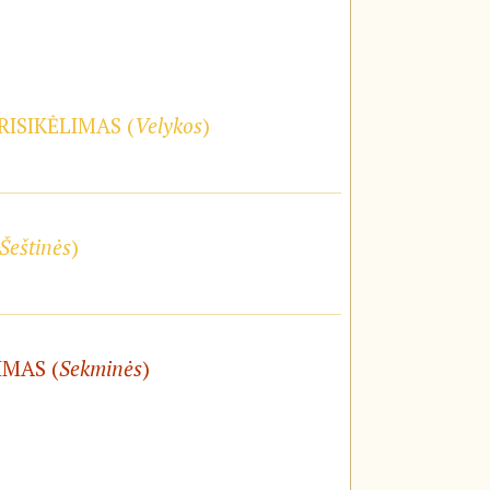
RISIKĖLIMAS (
Velykos
)
Šeštinės
)
IMAS (
Sekminės
)