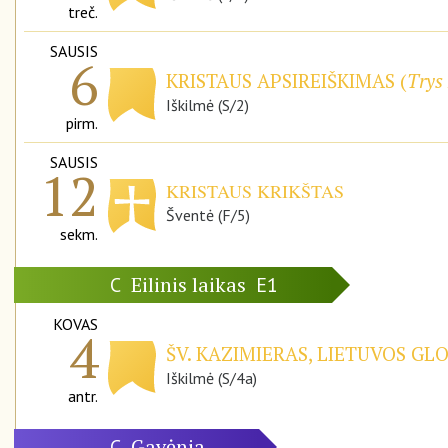
treč.
SAUSIS
6
KRISTAUS APSIREIŠKIMAS (
Trys 
Iškilmė (S/2)
pirm.
SAUSIS
12
KRISTAUS KRIKŠTAS
Šventė (F/5)
sekm.
Eilinis laikas
C
E1
KOVAS
4
ŠV. KAZIMIERAS, LIETUVOS GL
Iškilmė (S/4a)
antr.
Gavėnia
C