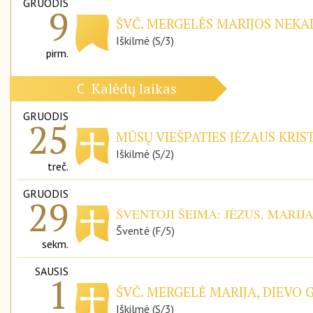
GRUODIS
9
ŠVČ. MERGELĖS MARIJOS NEKAL
Iškilmė (S/3)
pirm.
Kalėdų laikas
C
GRUODIS
25
MŪSŲ VIEŠPATIES JĖZAUS KRIS
Iškilmė (S/2)
treč.
GRUODIS
29
ŠVENTOJI ŠEIMA: JĖZUS, MARIJ
Šventė (F/5)
sekm.
SAUSIS
1
ŠVČ. MERGELĖ MARIJA, DIEVO 
Iškilmė (S/3)