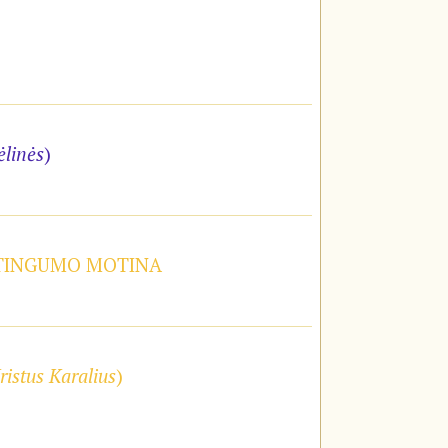
ėlinės
)
STINGUMO MOTINA
ristus Karalius
)