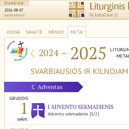
ŠIANDIEN:
2026-08-07
penktadienis
DIENA
SAVAITĖ
MĖNUO
METAI
‹
2025
2024
–
LITURGIN
META
SVARBIAUSIOS IR KILNOJA
Adventas
C
GRUODIS
1
I ADVENTO SEKMADIENIS
Advento sekmadienis [S/2]
sekm.