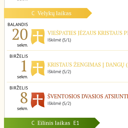
Velykų laikas
C
BALANDIS
20
VIEŠPATIES JĖZAUS KRISTAUS P
Iškilmė (S/1)
sekm.
BIRŽELIS
1
KRISTAUS ŽENGIMAS Į DANGŲ (
Iškilmė (S/2)
sekm.
BIRŽELIS
8
ŠVENTOSIOS DVASIOS ATSIUNT
Iškilmė (S/2)
sekm.
Eilinis laikas
C
E1