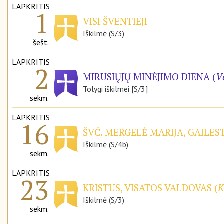
LAPKRITIS
1
VISI ŠVENTIEJI
Iškilmė (S/3)
šešt.
LAPKRITIS
2
MIRUSIŲJŲ MINĖJIMO DIENA (
V
Tolygi iškilmei [S/3]
sekm.
LAPKRITIS
16
ŠVČ. MERGELĖ MARIJA, GAILE
Iškilmė (S/4b)
sekm.
LAPKRITIS
23
KRISTUS, VISATOS VALDOVAS (
K
Iškilmė (S/3)
sekm.