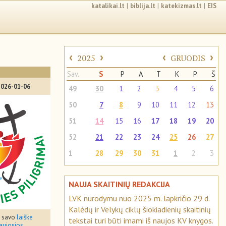
katalikai.lt
|
biblija.lt
|
katekizmas.lt
|
EIS
‹
›
‹
›
2025
GRUODIS
Sav.
S
P
A
T
K
P
Š
2026-01-06
49
30
1
2
3
4
5
6
50
7
8
9
10
11
12
13
51
14
15
16
17
18
19
20
52
21
22
23
24
25
26
27
1
28
29
30
31
1
2
3
NAUJA SKAITINIŲ REDAKCIJA
LVK nurodymu nuo 2025 m. lapkričio 29 d.
Kalėdų ir Velykų ciklų šiokiadienių skaitinių
. savo
laiške
tekstai turi būti imami iš naujos KV knygos.
Naujosios