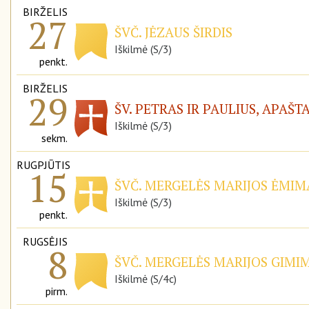
BIRŽELIS
27
ŠVČ. JĖZAUS ŠIRDIS
Iškilmė (S/3)
penkt.
BIRŽELIS
29
ŠV. PETRAS IR PAULIUS, APAŠT
Iškilmė (S/3)
sekm.
RUGPJŪTIS
15
ŠVČ. MERGELĖS MARIJOS ĖMIMA
Iškilmė (S/3)
penkt.
RUGSĖJIS
8
ŠVČ. MERGELĖS MARIJOS GIMIM
Iškilmė (S/4c)
pirm.