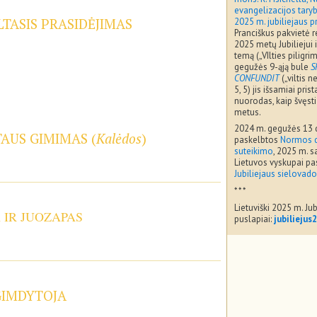
evangelizacijos taryb
TASIS PRASIDĖJIMAS
2025 m. jubiliejaus 
Pranciškus pakvietė r
2025 metų Jubiliejui i
temą („VIlties piligri
gegužės 9-ąją bule
S
CONFUNDIT
(„viltis 
5, 5) jis išsamiai pris
nuorodas, kaip švęst
metus.
2024 m. gegužės 13 
TAUS GIMIMAS (
Kalėdos
)
paskelbtos
Normos d
suteikimo
, 2025 m. s
Lietuvos vyskupai pa
Jubiliejaus sielovado
* * *
Lietuviški 2025 m. Jub
A IR JUOZAPAS
puslapiai:
jubiliejus
GIMDYTOJA