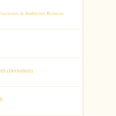
iausiasis ir Amžinasis Kunigas
AS (
Devintinės
)
S